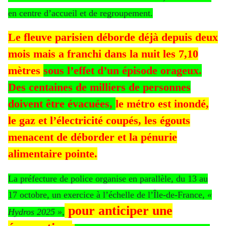
en centre d’accueil et de regroupement.
Le fleuve parisien déborde déjà depuis deux
mois mais a franchi dans la nuit les 7,10
mètres
sous l’effet d’un épisode orageux.
Des centaines de milliers de personnes
doivent être évacuées,
le métro est inondé,
le gaz et l’électricité coupés, les égouts
menacent de déborder et la pénurie
alimentaire pointe.
La préfecture de police organise en parallèle, du 13 au
17 octobre, un exercice à l’échelle de l’Île-de-France,
«
pour anticiper une
Hydros 2025 »
,