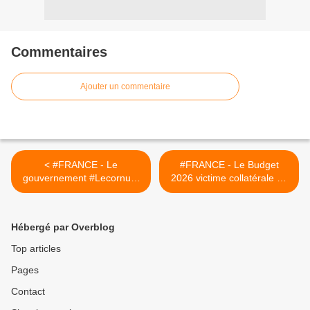
Commentaires
Ajouter un commentaire
< #FRANCE - Le
#FRANCE - Le Budget
gouvernement #Lecornu 2
2026 victime collatérale de
entre en fonction, pour
la crise politique ? Les trois
combien de temps ?
scénarios envisageables
d’ici la fin de l’année
Hébergé par Overblog
+Nouveau gouvernement :
Le RN et LFI ont déposé
Top articles
leur motion de censure,
Pages
Sébastien Lecornu déjà sur
la sellette >
Contact