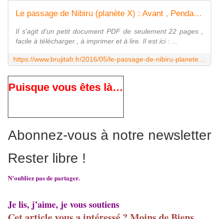
Le passage de Nibiru (planète X) : Avant , Pendant , Après - MOINS de BIENS PLUS de LIENS
Il s'agit d'un petit document PDF de seulement 22 pages ,
facile à télécharger , à imprimer et à lire. Il est ici : ...
https://www.brujitafr.fr/2016/05/le-passage-de-nibiru-planete-x-avant-pendant-apres.html
Puisque vous êtes là…
Abonnez-vous à notre newsletter
Rester libre !
N'oubliez pas de partager.
Je lis, j’aime, je vous soutiens
Cet article vous a intéressé ? Moins de Biens