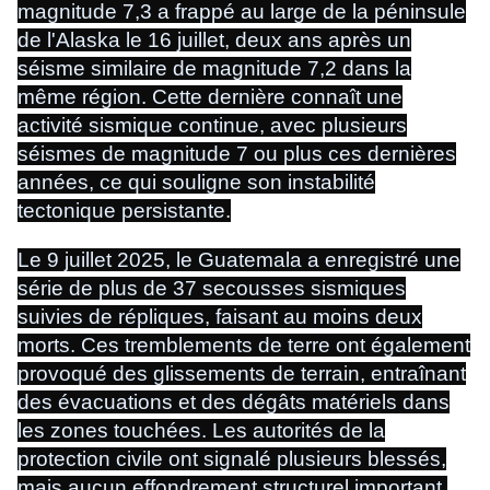
magnitude 7,3 a frappé au large de la péninsule
de l'Alaska le 16 juillet, deux ans après un
séisme similaire de magnitude 7,2 dans la
même région. Cette dernière connaît une
activité sismique continue, avec plusieurs
séismes de magnitude 7 ou plus ces dernières
années, ce qui souligne son instabilité
tectonique persistante.
Le 9 juillet 2025, le Guatemala a enregistré une
série de plus de 37 secousses sismiques
suivies de répliques, faisant au moins deux
morts. Ces tremblements de terre ont également
provoqué des glissements de terrain, entraînant
des évacuations et des dégâts matériels dans
les zones touchées. Les autorités de la
protection civile ont signalé plusieurs blessés,
mais aucun effondrement structurel important.