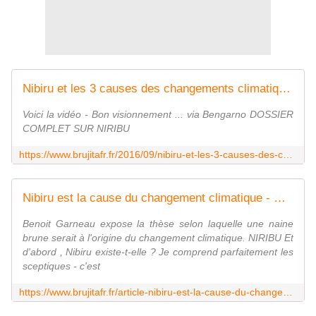
Nibiru et les 3 causes des changements climatiques - MOINS de BIENS PLUS de LIENS
Voici la vidéo - Bon visionnement ... via Bengarno DOSSIER
COMPLET SUR NIRIBU
https://www.brujitafr.fr/2016/09/nibiru-et-les-3-causes-des-changements-climatiques.html
Nibiru est la cause du changement climatique - MOINS de BIENS PLUS de LIENS
Benoit Garneau expose la thèse selon laquelle une naine
brune serait à l'origine du changement climatique. NIRIBU Et
d'abord , Nibiru existe-t-elle ? Je comprend parfaitement les
sceptiques - c'est
https://www.brujitafr.fr/article-nibiru-est-la-cause-du-changement-climatique-120381963.html