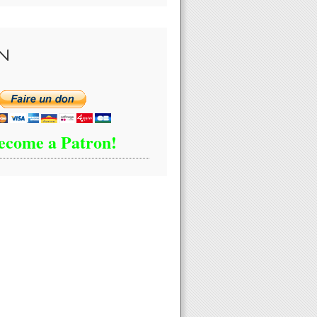
N
ecome a Patron!