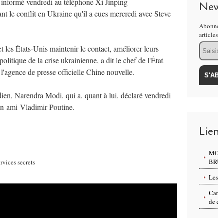
 informé vendredi au téléphone Xi Jinping
New
nt le conflit en Ukraine qu'il a eues mercredi avec Steve
Abonne
article
Email
t les États-Unis maintenir le contact, améliorer leurs
politique de la crise ukrainienne
, a dit le chef de l'État
l'agence de presse officielle Chine nouvelle.
ndien, Narendra Modi, qui a, quant à lui, déclaré vendredi
on
ami
Vladimir Poutine.
Lie
MO
BR
Les
Can
de 