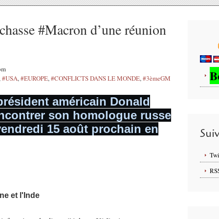
 chasse #Macron d’une réunion
2pm
B
,
#USA
,
#EUROPE
,
#CONFLICTS DANS LE MONDE
,
#3èmeGM
 président américain Donald
encontrer son homologue russe
vendredi 15 août prochain en
Sui
Twi
RS
ne et l'Inde