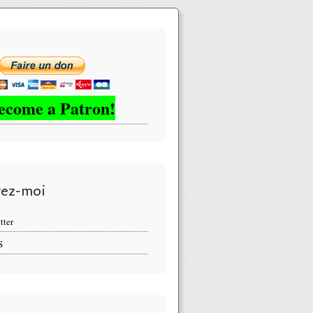
ecome a Patron!
vez-moi
tter
S