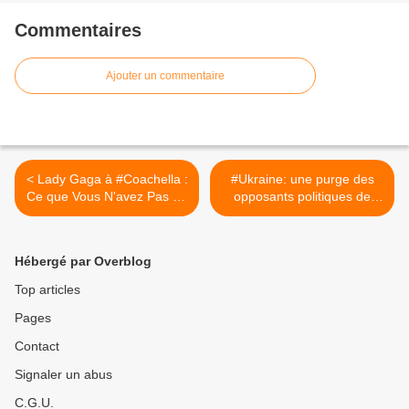
Commentaires
Ajouter un commentaire
< Lady Gaga à #Coachella :
#Ukraine: une purge des
Ce que Vous N'avez Pas Vu
opposants politiques de
sur Scène !!? + L'histoire
#Zelensky a commencé >
cachée de #LadyGaga
Hébergé par Overblog
Top articles
Pages
Contact
Signaler un abus
C.G.U.