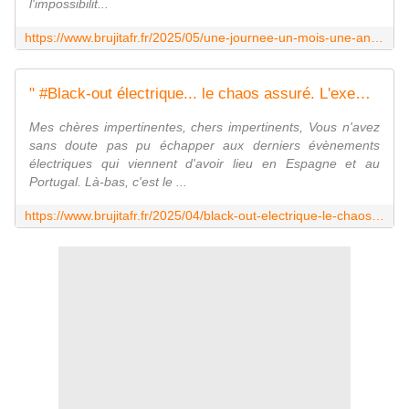
l'impossibilit...
https://www.brujitafr.fr/2025/05/une-journee-un-mois-une-annee-de-la-bougie-a-la-famine-a-quoi-ressembleraient-nos-vies-sans-electricite-vivre-sans-electricite-12-strategies-cles-pour-l-autonomie.html
" #Black-out électrique... le chaos assuré. L'exemple espagnol et portugais ". L'édito de Charles SANNAT + " Effondrement. La série à revoir " EPISODES : 1 - 2 - 3- 4- 5- 6- 7- 8 - MOINS de BIENS PLUS de LIENS
Mes chères impertinentes, chers impertinents, Vous n'avez
sans doute pas pu échapper aux derniers évènements
électriques qui viennent d'avoir lieu en Espagne et au
Portugal. Là-bas, c'est le ...
https://www.brujitafr.fr/2025/04/black-out-electrique-le-chaos-assure.l-exemple-espagnol-et-portugais.l-edito-de-charles-sannat-effondrement.la-serie-a-revoir-episodes-1-2-3-4-5-6-7-8.html