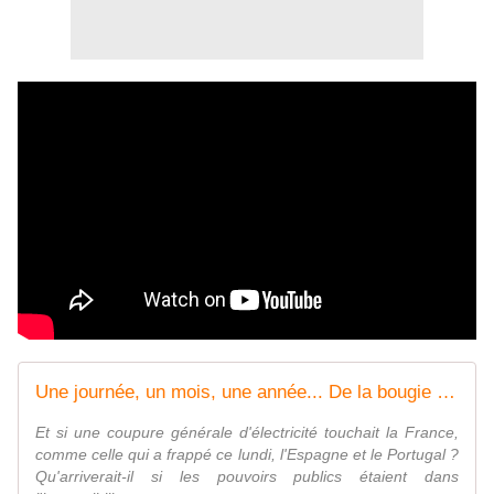
Une journée, un mois, une année... De la bougie à la famine, à quoi ressembleraient nos vies sans #électricité ? + Vivre sans électricité: 12 stratégies clés pour l' #autonomie - MOINS de BIENS PLUS de LIENS
Et si une coupure générale d'électricité touchait la France,
comme celle qui a frappé ce lundi, l'Espagne et le Portugal ?
Qu'arriverait-il si les pouvoirs publics étaient dans