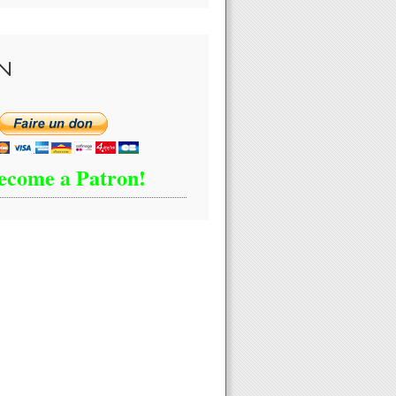
N
ecome a Patron!