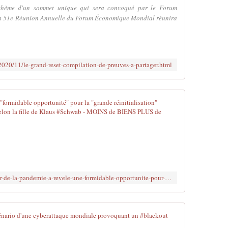
e
e thème d'un sommet unique qui sera convoqué par le Forum
m
La 51e Réunion Annuelle du Forum Économique Mondial réunira
p
r
i
s
r/2020/11/le-grand-reset-compilation-de-preuves-a-partager.html
o
n
n
e
La peur de la
r
l
P
e
o
s
u
"
r
t
c
e
e
https://www.brujitafr.fr/2023/08/la-peur-de-la-pandemie-a-revele-une-formidable-opportunite-pour-la-grande-reinitialisation-dans-le-domaine-de-la-crise-climatique-selon-la-fille-de-klaus-schwab.html
r
u
r
x
o
q
r
u
Quand Klaus 
i
i