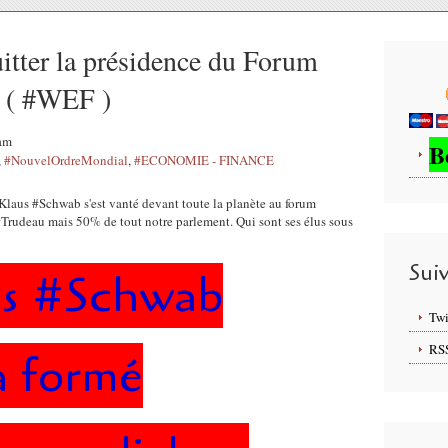
tter la présidence du Forum
 ( #WEF )
2am
B
,
#NouvelOrdreMondial
,
#ECONOMIE - FINANCE
Sui
us #Schwab
Twi
RS
a formé