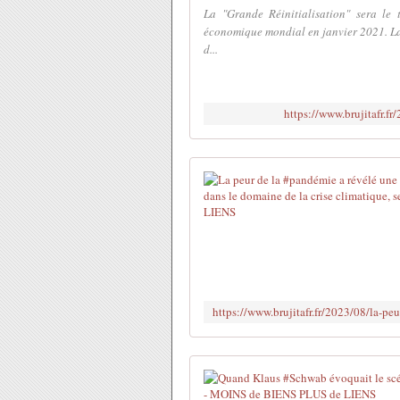
La "Grande Réinitialisation" sera l
économique mondial en janvier 2021. 
d...
https://www.brujitafr.f