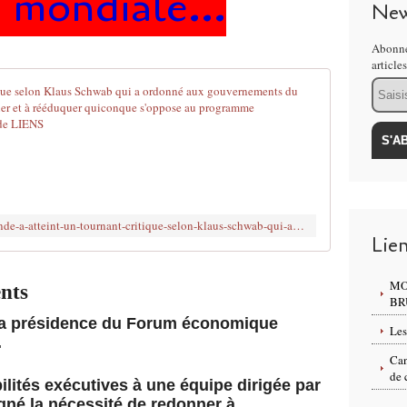
e mondiale...
New
Abonne
article
Email
"Le monde a 
L
e
W
E
F
a
https://www.brujitafr.fr/2023/09/le-monde-a-atteint-un-tournant-critique-selon-klaus-schwab-qui-a-ordonne-aux-gouvernements-du-monde-entier-de-commencer-a-emprisonner-et-a-reeduquer-quiconque-s-oppose-au-programme-mondialiste.html
p
Lie
p
e
MO
l
nts
BR
l
la présidence du Forum économique
e
Les
.
à
l
Can
de 
a
bilités exécutives à une équipe dirigée par
l
gné la nécessité de redonner à