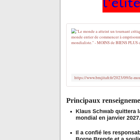
l'élit
Principaux renseigneme
Klaus Schwab quittera 
mondial en janvier 2027
Il a confié les responsa
Borge Brende et a souli