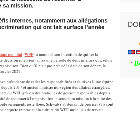
i
e sa mission.
b
e
fis internes, notamment aux allégations
r
DO
crimination qui ont fait surface l’année
t
é
d
'
e
ique mondial
(
WEF
), a annoncé son intention de quitter la
x
B
e décision intervient après une période de défis internes qui, selon
p
rganisation. Bien qu’il n’ait pas précisé la date de son départ, le
r
janvier 2027.
e
nce précédente de céder les responsabilités exécutives à une équipe
s
depuis 2017 et ancien ministre norvégien des affaires étrangères.
s
cière du WEF grâce à des pratiques de gestion responsables depuis
i
essité de redonner à l’organisation le sens de sa mission à la suite des
o
uleversements reste floue, Schwab s’abstenant de préciser s’ils sont
n
e enquête interne sur la culture du WEF sur le lieu de travail.
d
e
s
c