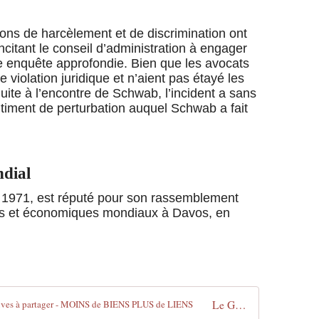
a
m
p
ions de harcèlement et de discrimination ont
s
ncitant le conseil d’administration à engager
d
e enquête approfondie. Bien que les avocats
e
 violation juridique et n’aient pas étayé les
c
ite à l’encontre de Schwab, l’incident a sans
o
timent de perturbation auquel Schwab a fait
n
c
e
n
dial
t
r
1971, est réputé pour son rassemblement
a
ues et économiques mondiaux à Davos, en
t
i
o
n
p
o
u
Le Grand Reset - Compilation de preuves à partager - MOINS de BIENS PLUS de LIENS
r