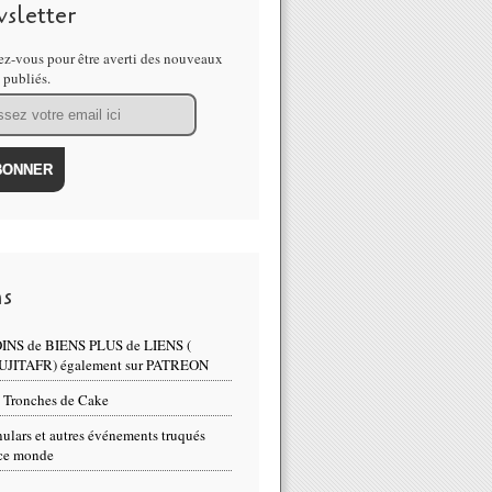
sletter
z-vous pour être averti des nouveaux
s publiés.
atteint un tournant critique selon Klaus Schwab qui a ordonné aux 
ns
INS de BIENS PLUS de LIENS (
UJITAFR) également sur PATREON
 Tronches de Cake
ulars et autres événements truqués
ce monde