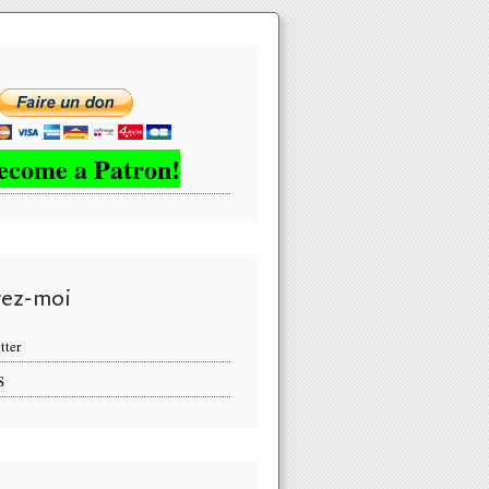
ecome a Patron!
vez-moi
tter
S