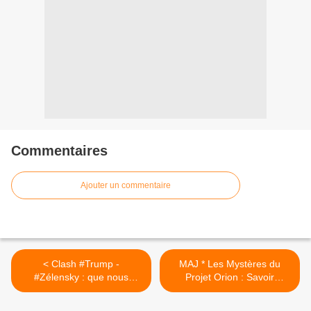
Commentaires
Ajouter un commentaire
< Clash #Trump -
MAJ * Les Mystères du
#Zélensky : que nous
Projet Orion : Savoir
réserve l'avenir ? 10 choses
Ancien, Secrets Tibétains et
à savoir !
Expériences Nazis