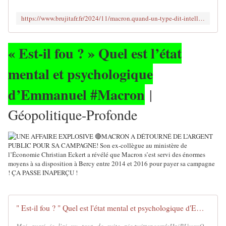
https://www.brujitafr.fr/2024/11/macron.quand-un-type-dit-intelligent-prend-une-decision-totalement-absurde-c-est-un-probleme-psychologique-selon-alain-minc.html
« Est-il fou ? » Quel est l’état
mental et psychologique
d’Emmanuel #Macron
|
Géopolitique-Profonde
" Est-il fou ? " Quel est l'état mental et psychologique d'Emmanuel #Macron | Géopolitique-Profonde - MOINS de BIENS PLUS de LIENS