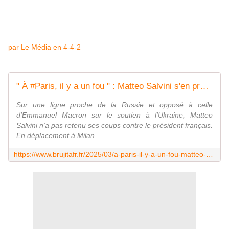
par Le Média en 4-4-2
" À #Paris, il y a un fou " : Matteo Salvini s'en prend à Emmanuel #Macron et sa défense européenne - MOINS de BIENS PLUS de LIENS
Sur une ligne proche de la Russie et opposé à celle
d'Emmanuel Macron sur le soutien à l'Ukraine, Matteo
Salvini n'a pas retenu ses coups contre le président français.
En déplacement à Milan...
https://www.brujitafr.fr/2025/03/a-paris-il-y-a-un-fou-matteo-salvini-s-en-prend-a-emmanuel-macron-et-sa-defense-europeenne.html