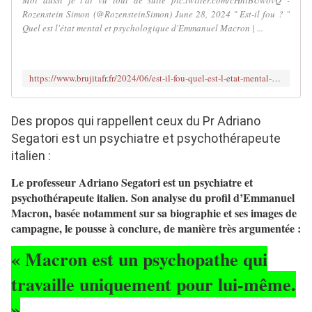
Moi aussi je l'ai vu tout de suite pic.twitter.com/cHniBUwovQ -
Rozenstein Simon (@RozensteinSimon) June 28, 2024 " Est-il fou ? "
Quel est l'état mental et psychologique d'Emmanuel Macron | ...
https://www.brujitafr.fr/2024/06/est-il-fou-quel-est-l-etat-mental-et-psychologique-d-emmanuel-macron-geopolitique-profonde.html
Des propos qui rappellent ceux du Pr Adriano
Segatori est un psychiatre et psychothérapeute
italien :
Le professeur Adriano Segatori est un psychiatre et
psychothérapeute italien. Son analyse du profil d’Emmanuel
Macron, basée notamment sur sa biographie et ses images de
campagne, le pousse à conclure, de manière très argumentée :
« Macron est un psychopathe qui
travaille uniquement pour lui-même.
»