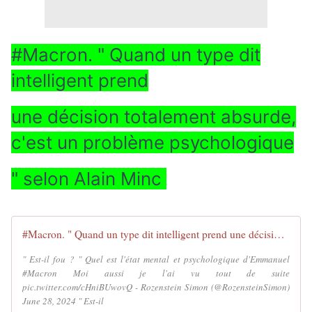
#Macron. " Quand un type dit
intelligent prend
une décision totalement absurde,
c'est un problème psychologique
" selon Alain Minc
#Macron. " Quand un type dit intelligent prend une décision totalement absurde, c'est un problème psychologique " selon Alain Minc - MOINS de BIENS PLUS de LIENS
" Est-il fou ? " Quel est l'état mental et psychologique d'Emmanuel
#Macron Moi aussi je l'ai vu tout de suite
pic.twitter.com/cHniBUwovQ - Rozenstein Simon (@RozensteinSimon)
June 28, 2024 " Est-il