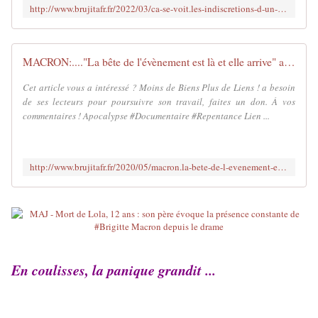
http://www.brujitafr.fr/2022/03/ca-se-voit.les-indiscretions-d-un-proche-d-emmanuel-macron-sur-son-etat-de-sante-inquietant.html
MACRON:...."La bête de l'évènement est là et elle arrive" au FT 16.04.20 - MOINS de BIENS PLUS de LIENS
Cet article vous a intéressé ? Moins de Biens Plus de Liens ! a besoin
de ses lecteurs pour poursuivre son travail, faites un don. À vos
commentaires ! Apocalypse #Documentaire #Repentance Lien ...
http://www.brujitafr.fr/2020/05/macron.la-bete-de-l-evenement-est-la-et-elle-arrive-au-ft-16.04.20.html
En coulisses, la panique grandit ...