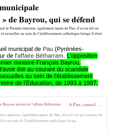
municipale
ot » de Bayrou, qui se défend
sé le Premier ministre, également maire de Pau, d’avoir été au
t sexuelles au sein de l’établissement catholique lorsqu’il était
il municipal de
Pau
(Pyrénées-
ur de l’
affaire Bétharram
.
L’opposition
emier ministre François Bayrou,
’avoir été au courant du scandale
exuelles au sein de l’établissement
ministre de l’Éducation, de 1993 à 1997.
A Pau, conseil municipal houleux pour Bayrou autour de l'affaire Bétharram
mier ministre, également maire de Pau, d'avoir été au courant du
les au sein de l'établissement catholique lorsq...