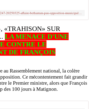
https://www.20minutes.fr/societe/4145247-20250325-affaire-betharram-pau-opposition-municipale-fustige-culot-bayrou-defend
, «TRAHISON» SUR
..
LA MENACE D'UNE
E CONTRE LE
T DE FRANÇOIS
 au Rassemblement national, la colère
opposition. Ce mécontentement fait grandir
tre le Premier ministre, alors que François
ap des 100 jours à Matignon.