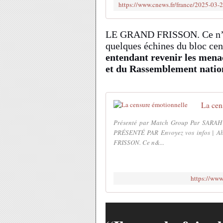
LE GRAND FRISSON.
Ce n’
quelques échines du bloc cent
entendant revenir les mena
et du Rassemblement nation
La cen
Présenté par Match Group Par SAR
PRÉSENTÉ PAR Envoyez vos infos | Abo
FRISSON. Ce n&...
https://www