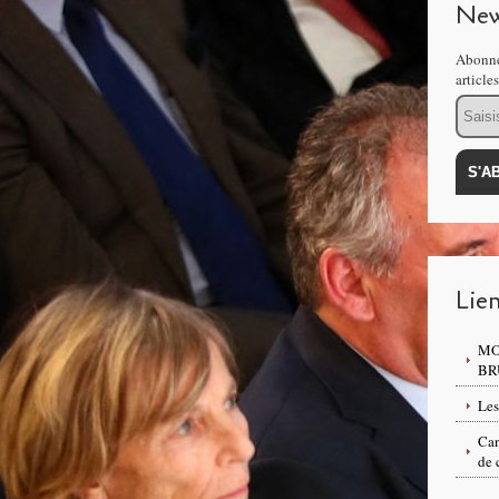
New
Abonne
article
Email
Lie
MO
BR
Les
Can
de 