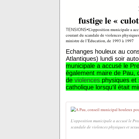
fustige le « cul
•
L’opposition municipale a accu
TENSIONS
courant du scandale de violences physiques e
ministre de l’Éducation, de 1993 à 1997
Echanges houleux au conse
Atlantiques) lundi soir auto
municipale a accusé le Pr
également maire de Pau, d
de
violences
physiques et s
catholique lorsqu’il était 
L'opposition municipale a accusé le Pre
scandale de violences physiques et sexuel