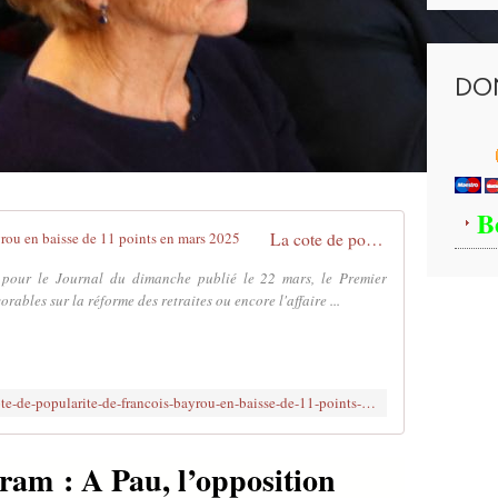
DO
B
La cote de popularité de François Bayrou en baisse de 11 points en mars 2025
 pour le Journal du dimanche publié le 22 mars, le Premier
rables sur la réforme des retraites ou encore l'affaire ...
https://www.lopinion.fr/politique/la-cote-de-popularite-de-francois-bayrou-en-baisse-de-11-points-en-mars-2025
ram : A Pau, l’opposition