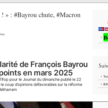
e ! » : #Bayrou chute, #Macron
49am
B
larité de François Bayrou
Sui
 points en mars 2025
Twi
’Ifop pour le Journal du dimanche publié le 22
 le coup d’opinions défavorables sur la réforme
RS
 Bétharram