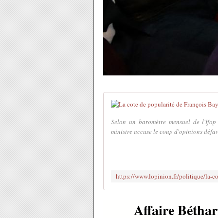
Selon un baromètre mensuel de l'Ifop
ministre accuse le coup d'opinions défavo
Affaire Béthar