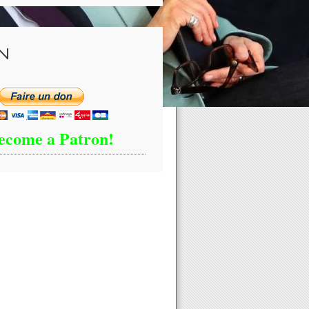
N
ecome a Patron!