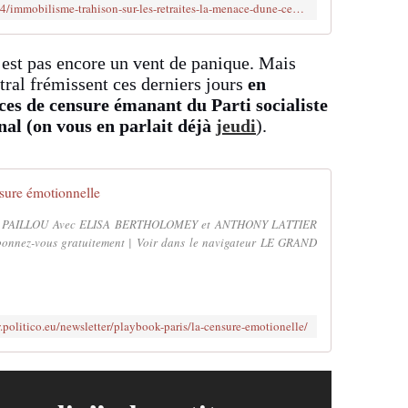
https://www.cnews.fr/france/2025-03-24/immobilisme-trahison-sur-les-retraites-la-menace-dune-censure-enfle-contre-le
est pas encore un vent de panique. Mais
ral frémissent ces derniers jours
en
ces de censure émanant du Parti socialiste
al (on vous en parlait déjà
jeudi
).
sure émotionnelle
AH PAILLOU Avec ELISA BERTHOLOMEY et ANTHONY LATTIER
nnez-vous gratuitement | Voir dans le navigateur LE GRAND
.politico.eu/newsletter/playbook-paris/la-censure-emotionelle/