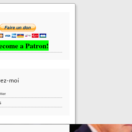
ecome a Patron!
vez-moi
tter
S