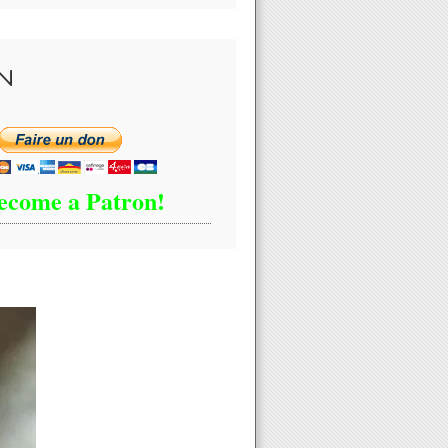
N
ecome a Patron!