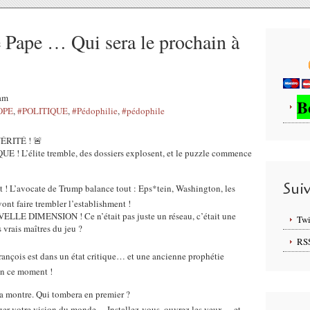
 Pape … Qui sera le prochain à
5am
B
OPE
,
#POLITIQUE
,
#Pédophilie
,
#pédophile
ÉRITÉ ! 🚨
E ! L’élite tremble, des dossiers explosent, et le puzzle commence
Sui
! L’avocate de Trump balance tout : Eps*tein, Washington, les
nt faire trembler l’establishment !
ELLE DIMENSION ! Ce n’était pas juste un réseau, c’était une
Twi
 vrais maîtres du jeu ?
RS
François est dans un état critique… et une ancienne prophétie
en ce moment !
 la montre. Qui tombera en premier ?
nger votre vision du monde… Installez-vous, ouvrez les yeux… et