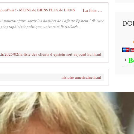
La liste des clients d' #Epstein sort aujourd'hui ! - MOINS de BIENS PLUS de LIENS
pourrait faire sortir les dossiers de l'affaire Epstein ! 🔷 Avec
DO
géographie/géopolitique, université Paris-Sorb...
.fr/2025/02/la-liste-des-clients-d-epstein-sort-aujourd-hui.html
B
histoire-americaine.html