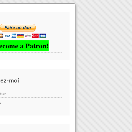
ecome a Patron!
vez-moi
tter
S