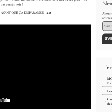
New
 pas censés voir !
AVANT QUE ÇA DISPARAISSE ! ⏳🔥
Abonne
article
Email
Lie
MO
BR
Les
Can
de 