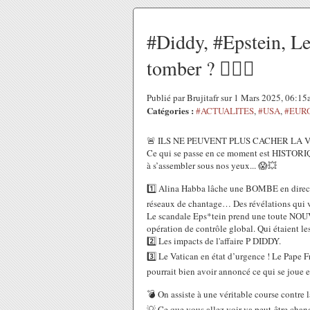
#Diddy, #Epstein, Le
tomber ? 🕵️‍♂️🚨
Publié par Brujitafr sur 1 Mars 2025, 06:1
Catégories :
#ACTUALITES
,
#USA
,
#EUR
🚨 ILS NE PEUVENT PLUS CACHER LA V
Ce qui se passe en ce moment est HISTORIQU
à s’assembler sous nos yeux... 😱💥
1️⃣ Alina Habba lâche une BOMBE en direct 
réseaux de chantage… Des révélations qui vo
Le scandale Eps*tein prend une toute NOUV
opération de contrôle global. Qui étaient les
2️⃣ Les impacts de l'affaire P DIDDY.
3️⃣ Le Vatican en état d’urgence ! Le Pape 
pourrait bien avoir annoncé ce qui se joue 
💣 On assiste à une véritable course contre
💡 Ce que vous allez voir va peut-être cha