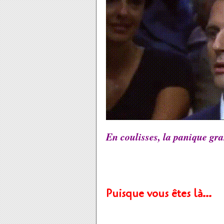
En coulisses, la panique gran
Puisque vous êtes là…