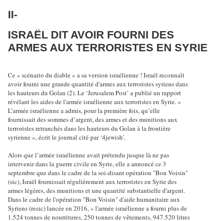
II-
ISRAËL DIT AVOIR FOURNI DES
ARMES AUX TERRORISTES EN SYRIE
Ce « scénario du diable » a sa version israélienne ! Israël reconnaît
avoir fourni une grande quantité d'armes aux terroristes syriens dans
les hauteurs du Golan (2). Le ‘Jerusalem Post’ a publié un rapport
révélant les aides de l'armée israélienne aux terroristes en Syrie. «
L’armée israélienne a admis, pour la première fois, qu’elle
fournissait des sommes d’argent, des armes et des munitions aux
terroristes retranchés dans les hauteurs du Golan à la frontière
syrienne », écrit le journal cité par ‘4jewish’.
Alors que l’armée israélienne avait prétendu jusque là ne pas
intervenir dans la guerre civile en Syrie, elle a annoncé ce 3
septembre que dans le cadre de la soi-disant opération "Bon Voisin"
(sic), Israël fournissait régulièrement aux terroristes en Syrie des
armes légères, des munitions et une quantité substantielle d'argent.
Dans le cadre de l'opération "Bon Voisin" d'aide humanitaire aux
Syriens (resic) lancée en 2016, « l'armée israélienne a fourni plus de
1.524 tonnes de nourritures, 250 tonnes de vêtements, 947.520 litres