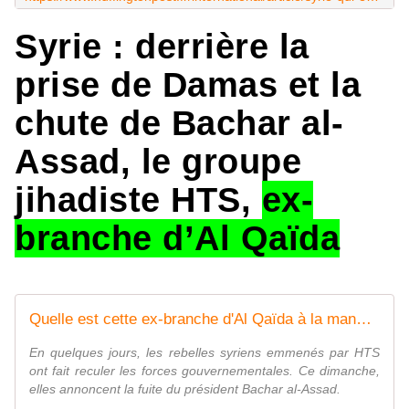
Syrie : derrière la
prise de Damas et la
chute de Bachar al-
Assad, le groupe
jihadiste HTS,
ex-
branche d’Al Qaïda
Quelle est cette ex-branche d'Al Qaïda à la manœuvre dans la chute du régime al-Assad ?
En quelques jours, les rebelles syriens emmenés par HTS
ont fait reculer les forces gouvernementales. Ce dimanche,
elles annoncent la fuite du président Bachar al-Assad.