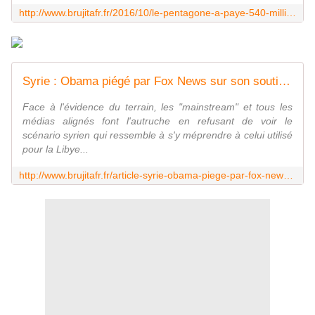
http://www.brujitafr.fr/2016/10/le-pentagone-a-paye-540-millions-de-dollars-us-pour-de-fausses-videos-sur-al-qaida.html
Syrie : Obama piégé par Fox News sur son soutien à Al-Qaïda en Syrie [vidéo] - MOINS de BIENS PLUS de LIENS
Face à l'évidence du terrain, les "mainstream" et tous les
médias alignés font l'autruche en refusant de voir le
scénario syrien qui ressemble à s'y méprendre à celui utilisé
pour la Libye...
http://www.brujitafr.fr/article-syrie-obama-piege-par-fox-news-sur-son-soutien-a-al-qaida-en-syrie-video-110454667.html