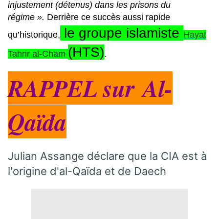
injustement (détenus) dans les prisons du
régime ».
Derrière ce succès aussi rapide
le groupe islamiste
qu’historique,
Hayat
(HTS)
Tahrir al-Cham
.
RAPPEL sur Al-
Qaïda
Julian Assange déclare que la CIA est à
l'origine d'al-Qaïda et de Daech