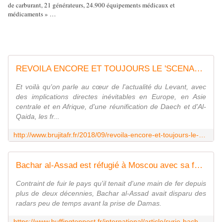
de carburant, 21 générateurs, 24.900 équipements médicaux et
médicaments » …
REVOILA ENCORE ET TOUJOURS LE 'SCENARIO DU DIABLE' : VERS UNE REUNIFICATION DE DAECH ET D'AL-QAIDA ET LA RELOCALISATION DES DJIHADISTES - MOINS de BIENS PLUS de LIENS
Et voilà qu'on parle au cœur de l'actualité du Levant, avec
des implications directes inévitables en Europe, en Asie
centrale et en Afrique, d'une réunification de Daech et d'Al-
Qaida, les fr...
http://www.brujitafr.fr/2018/09/revoila-encore-et-toujours-le-scenario-du-diable-vers-une-reunification-de-daech-et-d-al-qaida-et-la-relocalisation-des-djihadistes
Bachar al-Assad est réfugié à Moscou avec sa famille, selon les agences de presse russes
Contraint de fuir le pays qu'il tenait d'une main de fer depuis
plus de deux décennies, Bachar al-Assad avait disparu des
radars peu de temps avant la prise de Damas.
https://www.huffingtonpost.fr/international/article/syrie-bachar-al-assad-est-a-moscou-avec-sa-famille-selon-les-agences-de-presse-russes_243294.html