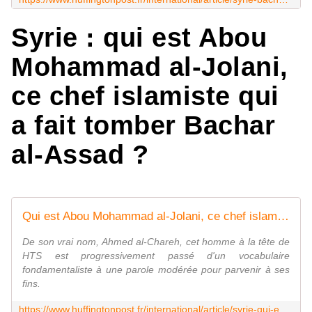
Syrie : qui est Abou
Mohammad al-Jolani,
ce chef islamiste qui
a fait tomber Bachar
al-Assad ?
Qui est Abou Mohammad al-Jolani, ce chef islamiste qui a fait tomber Bachar al-Assad ?
De son vrai nom, Ahmed al-Chareh, cet homme à la tête de
HTS est progressivement passé d'un vocabulaire
fondamentaliste à une parole modérée pour parvenir à ses
fins.
https://www.huffingtonpost.fr/international/article/syrie-qui-est-abou-mohammad-al-jolani-ce-chef-islamiste-qui-a-fait-tomber-bachar-al-assad_243288.html