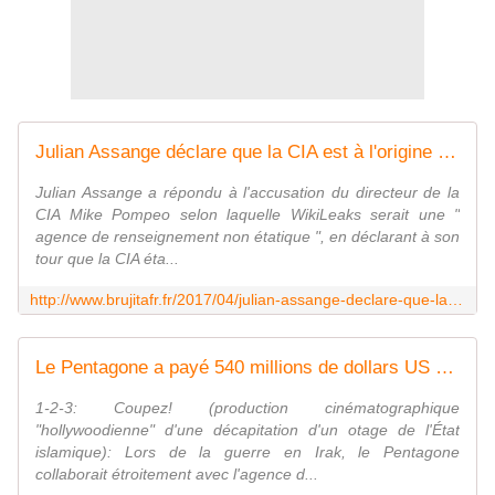
Julian Assange déclare que la CIA est à l'origine d'al-Qaïda et de Daech - MOINS de BIENS PLUS de LIENS
Julian Assange a répondu à l'accusation du directeur de la
CIA Mike Pompeo selon laquelle WikiLeaks serait une "
agence de renseignement non étatique ", en déclarant à son
tour que la CIA éta...
http://www.brujitafr.fr/2017/04/julian-assange-declare-que-la-cia-est-a-l-origine-d-al-qaida-et-de-daech.html
Le Pentagone a payé 540 millions de dollars US pour de fausses vidéos sur Al-Qaïda - MOINS de BIENS PLUS de LIENS
1-2-3: Coupez! (production cinématographique
"hollywoodienne" d'une décapitation d'un otage de l'État
islamique): Lors de la guerre en Irak, le Pentagone
collaborait étroitement avec l'agence d...