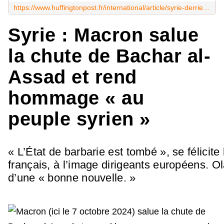
https://www.huffingtonpost.fr/international/article/syrie-derriere-la-prise-de-damas-et-la-chute-de-bachar-al-assad-le-groupe-jihadiste-hts-ex-branche-d-al-qaida-clx1_243014.html
Syrie : Macron salue
la chute de Bachar al-
Assad et rend
hommage « au
peuple syrien »
« L’État de barbarie est tombé », se félicite
français, à l’image dirigeants européens. Ola
d’une « bonne nouvelle. »