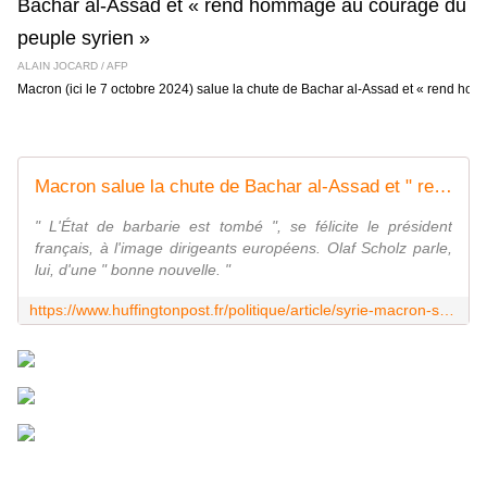
ALAIN JOCARD / AFP
Macron (ici le 7 octobre 2024) salue la chute de Bachar al-Assad et « rend h
Macron salue la chute de Bachar al-Assad et " rend hommage au courage du peuple syrien "
" L'État de barbarie est tombé ", se félicite le président
français, à l'image dirigeants européens. Olaf Scholz parle,
lui, d'une " bonne nouvelle. "
https://www.huffingtonpost.fr/politique/article/syrie-macron-salue-la-chute-de-bachar-al-assad-et-rend-hommage-au-peuple-syrien_243282.html