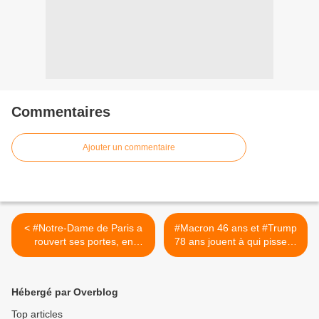
Commentaires
Ajouter un commentaire
< #Notre-Dame de Paris a
#Macron 46 ans et #Trump
rouvert ses portes, en
78 ans jouent à qui pisse le
présence d’une quarantaine
plus loin… >
de chefs d’État, cinq ans
après avoir été sauvée des
Hébergé par Overblog
flammes
Top articles