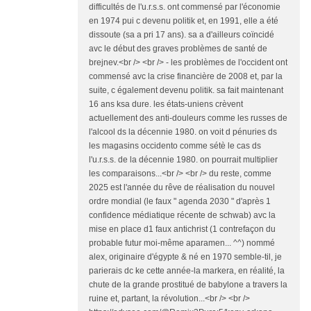
difficultés de l'u.r.s.s. ont commensé par l'économie
en 1974 pui c devenu politik et, en 1991, elle a été
dissoute (sa a pri 17 ans). sa a d'ailleurs coïncidé
avc le début des graves problèmes de santé de
brejnev.<br /> <br /> - les problèmes de l'occident ont
commensé avc la crise financière de 2008 et, par la
suite, c également devenu politik. sa fait maintenant
16 ans ksa dure. les états-uniens crèvent
actuellement des anti-douleurs comme les russes de
l'alcool ds la décennie 1980. on voit d pénuries ds
les magasins occidento comme sétè le cas ds
l'u.r.s.s. de la décennie 1980. on pourrait multiplier
les comparaisons...<br /> <br /> du reste, comme
2025 est l'année du rêve de réalisation du nouvel
ordre mondial (le faux " agenda 2030 " d'après 1
confidence médiatique récente de schwab) avc la
mise en place d1 faux antichrist (1 contrefaçon du
probable futur moi-même aparamen... ^^) nommé
alex, originaire d'égypte & né en 1970 semble-til, je
parierais dc ke cette année-la markera, en réalité, la
chute de la grande prostitué de babylone a travers la
ruine et, partant, la révolution...<br /> <br />