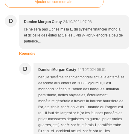
Ajouter un commentaire
D
Damien Morgan Costy
24/10/2024 07:08
ce ne sera pas 1 crise ms la f1 du système financier mondial
et dc celle des élites actuelles... <br /> <br /> encore 1 peu de
patience...
Répondre
D
Damien Morgan Costy
24/10/2024 09:01
ben, le système financier mondial actuel a entamé sa
descente aux enfers en 2008 ; ojourdui, il est
moribond : décapitalisation des banques, inflation
persistante, dettes abyssales, écroulement
monétaire générale a travers la hausse boursière de
l'or, etc.<br /> <br /> on vit ds 1 monde ou l'argent est
roi : il faut de l'argent pr tt (pr les fausses pandémies,
pr les massacres déguisées en guerre, pr les vraies
guerres, etc.).<br /> <br /> je ferais 1 parallèle entre
l'u.r.s.s. et l'occident actuel :<br /> <br /> - les