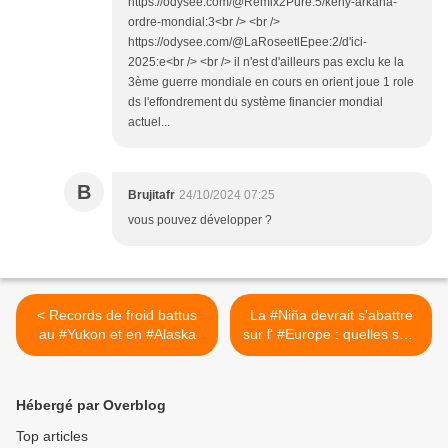
https://odysee.com/@Remix2Pure:5/keny-arkana-
ordre-mondial:3<br /> <br />
https://odysee.com/@LaRoseetlEpee:2/d'ici-
2025:e<br /> <br /> il n'est d'ailleurs pas exclu ke la
3ème guerre mondiale en cours en orient joue 1 role
ds l'effondrement du système financier mondial
actuel...
B
Brujitafr
24/10/2024 07:25
vous pouvez développer ?
< Records de froid battus
La #Niña devrait s'abattre
au #Yukon et en #Alaska
sur l' #Europe : quelles sont
les conséquences à prévoir
sur la météo cet hiver ? +
Phénomène La Niña : voici
Hébergé par Overblog
à quoi ressemblera l’hiver
cette année aux #États-
Top articles