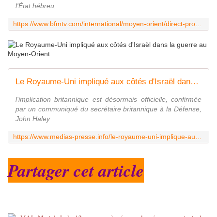
l'État hébreu,...
https://www.bfmtv.com/international/moyen-orient/direct-proche-orient-l-iran-confirme-avoir-lance-200-missiles-contre-israel-l-etat-hebreu-promet-de-riposter_LN-202410020047.html
Le Royaume-Uni impliqué aux côtés d'Israël dans la guerre au Moyen-Orient
l'implication britannique est désormais officielle, confirmée
par un communiqué du secrétaire britannique à la Défense,
John Haley
https://www.medias-presse.info/le-royaume-uni-implique-aux-cotes-disrael-dans-la-guerre-au-moyen-orient/196068/
Partager cet article