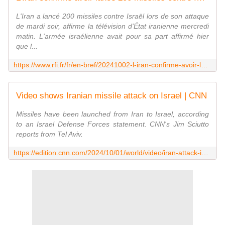
L'Iran a lancé 200 missiles contre Israël lors de son attaque
de mardi soir, affirme la télévision d'État iranienne mercredi
matin. L'armée israélienne avait pour sa part affirmé hier
que l...
https://www.rfi.fr/fr/en-bref/20241002-l-iran-confirme-avoir-lanc%C3%A9-200-missiles-contre-isra%C3%ABl
Video shows Iranian missile attack on Israel | CNN
Missiles have been launched from Iran to Israel, according
to an Israel Defense Forces statement. CNN's Jim Sciutto
reports from Tel Aviv.
https://edition.cnn.com/2024/10/01/world/video/iran-attack-israel-video-sciutto-digvid