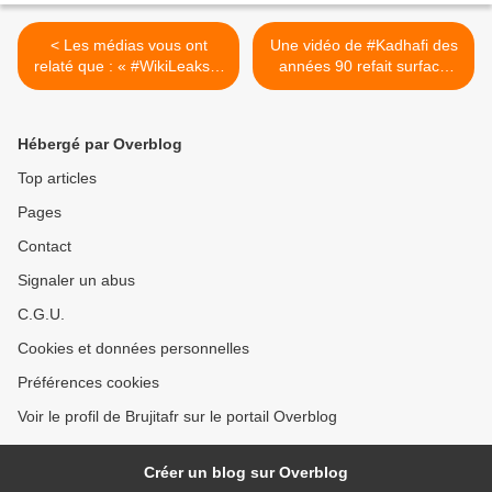
< Les médias vous ont
Une vidéo de #Kadhafi des
relaté que : « #WikiLeaks a
années 90 refait surface
révélé l'infiltration des partis
déclarant: Après la
politiques français par la
#Palestine ce sera le
CIA, l'espionnage des
#Liban la #Syrie l'#Égypte..
Hébergé par Overblog
dirigeants français et
puis le #Maghreb >
allemands, la subversion
Top articles
des chaînes
Pages
d'approvisionnement et
l'injection de logiciels dans
Contact
les téléviseurs intelligents,
les voitures et les iPhones »
Signaler un abus
C.G.U.
Cookies et données personnelles
Préférences cookies
Voir le profil de Brujitafr sur le portail Overblog
Créer un blog sur Overblog