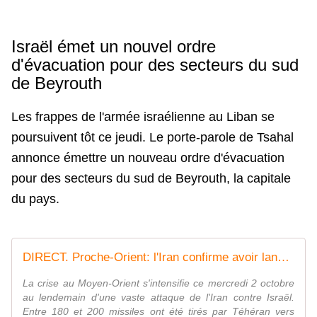
Israël émet un nouvel ordre
d'évacuation pour des secteurs du sud
de Beyrouth
Les frappes de l'armée israélienne au Liban se
poursuivent tôt ce jeudi. Le porte-parole de Tsahal
annonce émettre un nouveau ordre d'évacuation
pour des secteurs du sud de Beyrouth, la capitale
du pays.
DIRECT. Proche-Orient: l'Iran confirme avoir lancé 200 missiles contre Israël, l'État hébreu promet de riposter
La crise au Moyen-Orient s'intensifie ce mercredi 2 octobre
au lendemain d'une vaste attaque de l'Iran contre Israël.
Entre 180 et 200 missiles ont été tirés par Téhéran vers