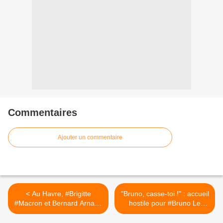
Commentaires
Ajouter un commentaire
< Au Havre, #Brigitte
"Bruno, casse-toi !" : accueil
#Macron et Bernard Arnault
hostile pour #Bruno Le
(#LVMH) inaugurent la
Maire en #Suisse à
sixième école de la
l’Université de Lausanne >