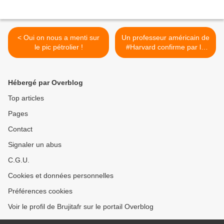
< Oui on nous a menti sur
Un professeur américain de
le pic pétrolier !
#Harvard confirme par le
biais d’une déclaration
officielle devant un tribunal
que les vaccins contre le
Hébergé par Overblog
#Covid sont des armes
biologiques de destruction
Top articles
massive. >
Pages
Contact
Signaler un abus
C.G.U.
Cookies et données personnelles
Préférences cookies
Voir le profil de Brujitafr sur le portail Overblog