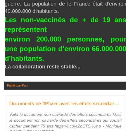
guerre. La population de le France était d'environ
40.000.000 d'habitants.
Les non-vaccinés de + de 19 ans
représentent
environ 200.000 personnes, pour
une population d'environ 66.000.000
d'habitants.
La collaboration reste stable...
Publié par
Paul
Documents de #Pfizer avec les effets secondaires qu'ils voulaient sceller pendant 75 ans - MOINS de BIENS PLUS de LIENS
Voilà le document non caviardé des effets secondaires Voilà
le document non caviardé des effets secondaires qui voulait
cacher pendant 75 ans https://t.co/4ZqETSHUhq - Monique