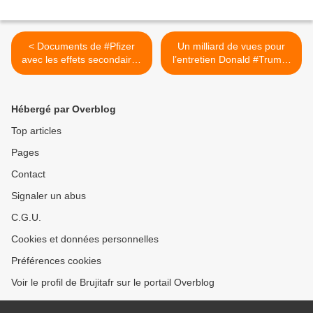
< Documents de #Pfizer
Un milliard de vues pour
avec les effets secondaires
l’entretien Donald #Trump-
qu'ils voulaient sceller
Elon Musk ! + La
pendant 75 ans
Commission européenne
prend ses distances avec
Hébergé par Overblog
Thierry #Breton après sa
mise en garde à Elon
Top articles
#Musk >
Pages
Contact
Signaler un abus
C.G.U.
Cookies et données personnelles
Préférences cookies
Voir le profil de Brujitafr sur le portail Overblog