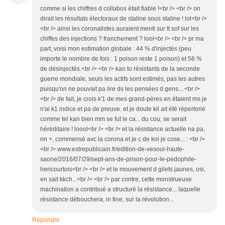
comme si les chiffres d collabos était fiable !<br /> <br /> on
dirait les résultats électoraux de staline sous staline ! lol<br />
<br /> ainsi les coronalistes auraient menti sur tt sof sur les
chiffes des injections ? franchement ? lool<br /> <br /> pr ma
part, voisi mon estimation globale : 44 % d'injectés (peu
importe le nombre de fois : 1 poison reste 1 poison) et 56 %
de désinjectés.<br /> <br /> kan to résistants de la seconde
guerre mondiale, seuls les actifs sont estimés, pas les autres
puisqu'on ne pouvait pa lire ds les pensées d gens... <br />
<br /> de fait, je crois k'1 de mes grand-pères en étaient ms je
n'ai k1 indice et pa de preuve. et je doute kil ait été répertorié
comme tel kan bien mm se fut le ca... du cou, se serait
héréditaire ! loool<br /> <br /> et la résistance actuelle na pa,
nn +, commensé avc la corona et je c de koi je cose... : <br />
<br /> www.estrepublicain.fr/edition-de-vesoul-haute-
saone/2016/07/29/sept-ans-de-prison-pour-le-pedophile-
hericourtois<br /> <br /> et le mouvement d gilets jaunes, osi,
en sait kkch...<br /> <br /> par contre, cette monstrueuse
machination a contribué a structuré la résistance... laquelle
résistance débouchera, in fine, sur la révolution...
Répondre