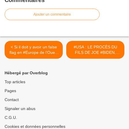
Ajouter un commentaire
< Si il doit y avoir un false
#USA : LE PROCÈS DU
flag en #Europe de l’Ouest
FILS DE JOE #BIDEN,
ce sera en #France et
#HUNTER, S'OUVRE EN
pendant les #JO ils ne
PLEINE CAMPAGNE
peuvent pas rêver d’une
ÉLECTORALE >
Hébergé par Overblog
meilleure exposition.
Top articles
Pages
Contact
Signaler un abus
C.G.U.
Cookies et données personnelles