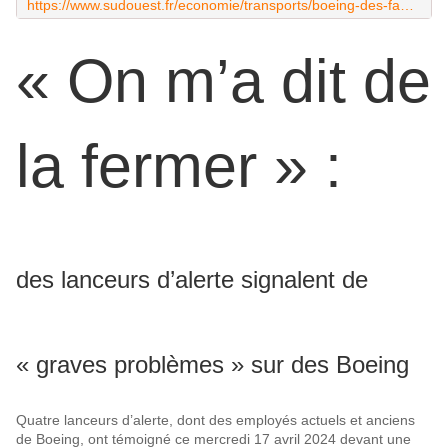
https://www.sudouest.fr/economie/transports/boeing-des-familles-de-victimes-reclament-une-amende-de-pres-de-25-milliards-de-dollars-20206655.php
« On m’a dit de
la fermer » :
des lanceurs d’alerte signalent de
« graves problèmes » sur des Boeing
Quatre lanceurs d’alerte, dont des employés actuels et anciens
de Boeing, ont témoigné ce mercredi 17 avril 2024 devant une