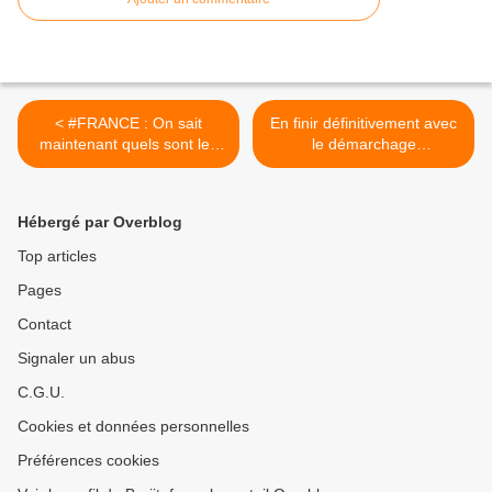
< #FRANCE : On sait
En finir définitivement avec
maintenant quels sont les
le démarchage
partis politiques qui payent
téléphonique en bloquant
des influenceurs 15000€ la
17 plages de numéros >
story pour dire pour qui
Hébergé par Overblog
voter.
Top articles
Pages
Contact
Signaler un abus
C.G.U.
Cookies et données personnelles
Préférences cookies