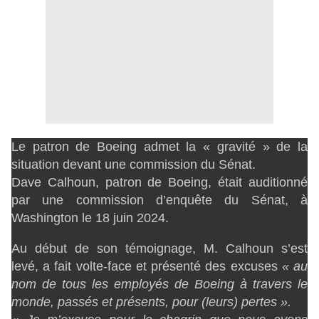
Le patron de Boeing admet la « gravité » de la
situation devant une commission du Sénat.
Dave Calhoun, patron de Boeing, était auditionné
par une commission d’enquête du Sénat, à
Washington le 18 juin 2024.
Au début de son témoignage, M. Calhoun s’est
levé, a fait volte-face et présenté des excuses
« au
nom de tous les employés de Boeing à travers le
monde, passés et présents, pour (leurs) pertes ».