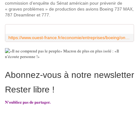
commission d’enquête du Sénat américain pour prévenir de
« graves problèmes » de production des avions Boeing 737 MAX,
787 Dreamliner et 777.
https://www.ouest-france.fr/economie/entreprises/boeing/on-ma-dit-de-la-fermer-des-lanceurs-dalerte-signalent-de-graves-problemes-sur-des-boeing-0c1d5424-fcf3-11ee-9b3d-44ca7a681769
Abonnez-vous à notre newsletter
Rester libre !
N'oubliez pas de partager.