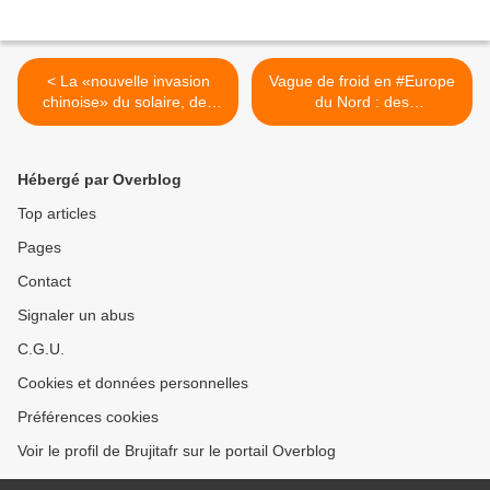
< La «nouvelle invasion
Vague de froid en #Europe
chinoise» du solaire, des
du Nord : des
éoliennes et des voitures
automobilistes piégés en
électriques en Europe
#Suède, 50 cm de neige au
#Danemark et -42 °C en
Hébergé par Overblog
#Finlande = La vague de
froid va-t-elle menacer
Top articles
l’approvisionnement en
Pages
électricité et en gaz ? >
Contact
Signaler un abus
C.G.U.
Cookies et données personnelles
Préférences cookies
Voir le profil de Brujitafr sur le portail Overblog