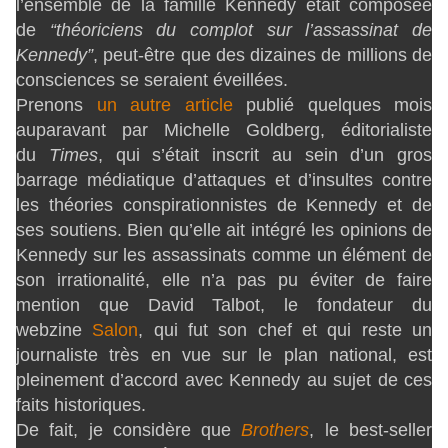
l’ensemble de la famille Kennedy était composée
de
“théoriciens du complot sur l’assassinat de
Kennedy”
, peut-être que des dizaines de millions de
consciences se seraient éveillées.
Prenons
un autre article
publié quelques mois
auparavant par Michelle Goldberg, éditorialiste
du
Times
, qui s’était inscrit au sein d’un gros
barrage médiatique d’attaques et d’insultes contre
les théories conspirationnistes de Kennedy et de
ses soutiens. Bien qu’elle ait intégré les opinions de
Kennedy sur les assassinats comme un élément de
son irrationalité, elle n’a pas pu éviter de faire
mention que David Talbot, le fondateur du
webzine
Salon
, qui fut son chef et qui reste un
journaliste très en vue sur le plan national, est
pleinement d’accord avec Kennedy au sujet de ces
faits historiques.
De fait, je considère que
Brothers
, le best-seller