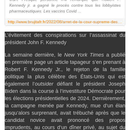
Kennedy jr. a gagné le procès contre tous les lobbyistes
pharmaceutiques. Les vaccins Covid ...
http://www.brujitafr.fr/2022/08/arret-de-la-cour-supreme-des-usa.presque-personne-n-a-remarque-que-robert-f.kennedy-jr.a-gagne-le-proces-contre-tous-les-lobbyistes-pharmaceutiques.html
L’évitement des conspirations sur l’assassinat du
président John F. Kennedy
La semaine dernière, le
New York Times
a publié
en première page un article tapageur s’en prenant à
Robert F. Kennedy Jr., le rejeton de la famille
politique la plus célèbre des États-Unis qui est
également l’
outsider
défiant le président Joseph
Biden dans la course à l’investiture Démocrate pour
les élections présidentielles de 2024.
Dernièrement,
la campagne menée par Kennedy, mue d’un élan
jusqu’alors surprenant, avait trébuché après que le
candidat novice avait prononcé des propos
imprudents, au cours d’un dîner privé, au sujet du