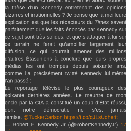
alors que celle-ci devrait au premier abord soutenir
la thèse d’un Kennedy entretenant des opinions
bizarres et irrationnelles ? Je pense que la meilleure
explication est que les rédacteurs du
Times
savent
parfaitement que les faits énoncés par Kennedy sur
ce sujet sont très solides, et que s’attaquer à lui sur
ce terrain ne ferait qu’amplifier largement leur
diffusion, ce qui pourrait amener des millions
d’autres Étasuniens à conclure que leurs propres
médias les ont trompés depuis soixante ans,
comme l’a précisément twitté Kennedy lui-même
l’an passé :
Le reportage télévisé le plus courageux des
soixante dernières années. Le meurtre de mon
oncle par la CIA a constitué un coup d’État réussi,
dont notre démocratie ne s’est jamais
remise.
@TuckerCarlson
https://t.co/qJ1sUdhe4t
— Robert F. Kennedy Jr (@RobertKennedyJr)
17