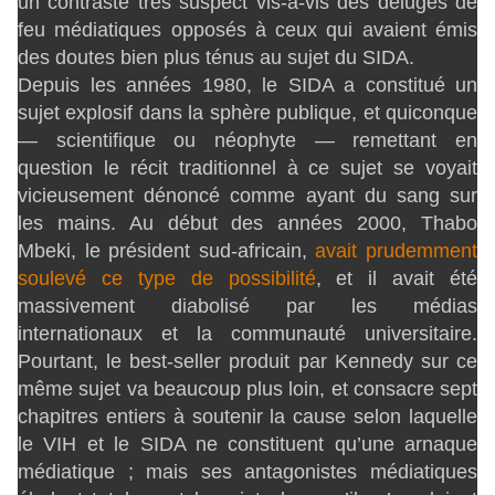
un contraste très suspect vis-à-vis des déluges de
feu médiatiques opposés à ceux qui avaient émis
des doutes bien plus ténus au sujet du SIDA.
Depuis les années 1980, le SIDA a constitué un
sujet explosif dans la sphère publique, et quiconque
— scientifique ou néophyte — remettant en
question le récit traditionnel à ce sujet se voyait
vicieusement dénoncé comme ayant du sang sur
les mains. Au début des années 2000, Thabo
Mbeki, le président sud-africain,
avait prudemment
soulevé ce type de possibilité
, et il avait été
massivement diabolisé par les médias
internationaux et la communauté universitaire.
Pourtant, le best-seller produit par Kennedy sur ce
même sujet va beaucoup plus loin, et consacre sept
chapitres entiers à soutenir la cause selon laquelle
le VIH et le SIDA ne constituent qu’une arnaque
médiatique ; mais ses antagonistes médiatiques