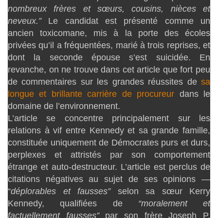
nombreux frères et sœurs, cousins, nièces et
neveux.”
Le candidat est présenté comme un
ancien toxicomane, mis à la porte des écoles
privées qu’il a fréquentées, marié à trois reprises, et
dont la seconde épouse s’est suicidée. En
revanche, on ne trouve dans cet article que fort peu
de commentaires sur les grandes réussites de
sa
longue et brillante carrière de procureur
dans le
domaine de l’environnement.
L’article se concentre principalement sur les
relations à vif entre Kennedy et sa grande famille,
constituée uniquement de Démocrates purs et durs,
perplexes et attristés par son comportement
étrange et auto-destructeur. L’article est perclus de
citations négatives au sujet de ses opinions —
“
déplorables et fausses”
selon sa sœur Kerry
Kennedy, qualifiées de
“moralement et
factuellement fausses”
par son frère Joseph P.