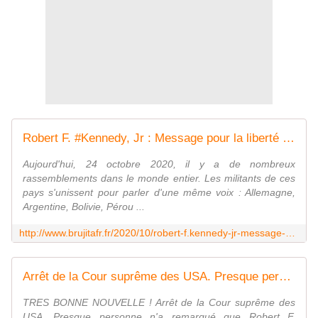
Robert F. #Kennedy, Jr : Message pour la liberté et l'espoir 24 oct. 2020 [VOSTFR] - MOINS de BIENS PLUS de LIENS
Aujourd'hui, 24 octobre 2020, il y a de nombreux
rassemblements dans le monde entier. Les militants de ces
pays s'unissent pour parler d'une même voix : Allemagne,
Argentine, Bolivie, Pérou ...
http://www.brujitafr.fr/2020/10/robert-f.kennedy-jr-message-pour-la-liberte-et-l-espoir-24-oct.2020-vostfr.html
Arrêt de la Cour suprême des USA. Presque personne n'a remarqué que Robert F. #Kennedy jr. a gagné le procès contre tous les lobbyistes pharmaceutiques. - MOINS de BIENS PLUS de LIENS
TRES BONNE NOUVELLE ! Arrêt de la Cour suprême des
USA. Presque personne n'a remarqué que Robert F.