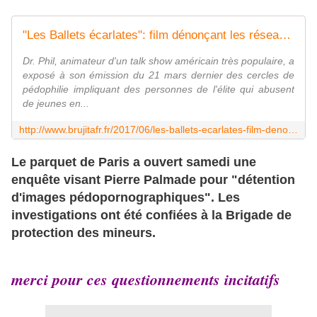
"Les Ballets écarlates": film dénonçant les réseaux pédophiles et la pédocriminalité en France - MOINS de BIENS PLUS de LIENS
Dr. Phil, animateur d'un talk show américain très populaire, a
exposé à son émission du 21 mars dernier des cercles de
pédophilie impliquant des personnes de l'élite qui abusent
de jeunes en...
http://www.brujitafr.fr/2017/06/les-ballets-ecarlates-film-denoncant-les-reseaux-pedophiles-et-la-pedocriminalite-en-france.html
Le parquet de Paris a ouvert samedi une
enquête visant Pierre Palmade pour "détention
d'images pédopornographiques". Les
investigations ont été confiées à la Brigade de
protection des mineurs.
merci pour ces questionnements incitatifs