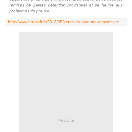
remises de peines+détention provisoire) et se heurte aux
problèmes de preuve...
http://www.brujitafr.fr/2018/05/verite-du-jour.une-avocate-denonce-il-vaut-mieux-violer-un-enfant-que-de-vendre-du-shit-en-france.html
Publicité