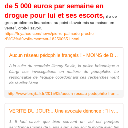
de 5 000 euros par semaine en
drogue pour lui et ses escorts,
il a de
gros problèmes financiers, au point d'avoir mis sa maison en
vente", croit-il savoir.
https://fr.yahoo.com/news/pierre-palmade-proche-
d%C3%A9voile-montant-182500651.html
Aucun réseau pédophile français ! - MOINS de BIENS PLUS de LIENS
A la suite du scandale Jimmy Savile, la police britannique a
élargi ses investigations en matière de pédophilie. Le
responsable de l'équipe coordonnant ces recherches vient
de révéler l'éten...
http://www.brujitafr.fr/2015/05/aucun-reseau-pedophilie-francais.html
VERITE DU JOUR:...Une avocate dénonce : "Il vaut mieux violer un enfant que de vendre du shit en France" - MOINS de BIENS PLUS de LIENS
1...Il faut savoir que bien souvent un viol est peu/pas
sanctionné (moins de 5 ans avec aveu soit la moitié avec les