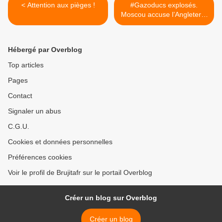
< Attention aux pièges !
#Gazoducs explosés.
Moscou accuse l’Angleterre
: Comment les Russes
savent-ils que le Royaume-
Uni a fait sauter les
Hébergé par Overblog
#pipelines North Stream en
partenariat avec les #États-
Top articles
Unis ? >
Pages
Contact
Signaler un abus
C.G.U.
Cookies et données personnelles
Préférences cookies
Voir le profil de Brujitafr sur le portail Overblog
Créer un blog sur Overblog
Créer un blog