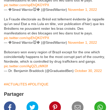
manifestations et des blocages ont lieu dans tout le pays.
pic.twitter.com/spEhQKOYPX
— 🍓Sined Warrior🐭🍓 (@SinedWarrior)
November 1, 2022
La Fraude électorale au Brésil est tellement évidente (je rappelle
qu'un seul Etat a mis Lula en tête, voir publication d'hier) que les
Brésiliens ne pouvaient rester les bras croisés. Des
manifestations et des blocages ont lieu dans tout le pays.
pic.twitter.com/spEhQKOYPX
— 🍓Sined Warrior🐭🍓 (@SinedWarrior)
November 1, 2022
Bolsonaro won every region of Brazil except for the one which
coincidentally happens to be the most corrupt part of the country,
Nordeste, which is controlled by drug traffickers and gangs.
pic.twitter.com/AgQZLzMK0f
— Dr. Benjamin Braddock (@GraduatedBen)
October 30, 2022
#ACTUALITES
#POLITIQUE
Partager