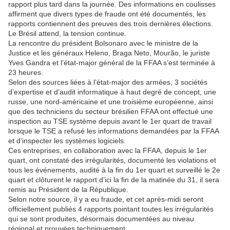
rapport plus tard dans la journée. Des informations en coulisses
affirment que divers types de fraude ont été documentés, les
rapports contiennent des preuves des trois dernières élections.
Le Brésil attend, la tension continue.
La rencontre du président Bolsonaro avec le ministre de la
Justice et les généraux Heleno, Braga Neto, Mourão, le juriste
Yves Gandra et l’état-major général de la FFAA s’est terminée à
23 heures.
Selon des sources liées à l’état-major des armées, 3 sociétés
d’expertise et d’audit informatique à haut degré de concept, une
russe, une nord-américaine et une troisième européenne, ainsi
que des techniciens du secteur brésilien FFAA ont effectué une
inspection au TSE système depuis avant le 1er quart de travail
lorsque le TSE a refusé les informations demandées par la FFAA
et d’inspecter les systèmes logiciels.
Ces entreprises, en collaboration avec la FFAA, depuis le 1er
quart, ont constaté des irrégularités, documenté les violations et
tous les événements, audité à la fin du 1er quart et surveillé le 2e
quart et clôturent le rapport d’ici la fin de la matinée du 31, il sera
remis au Président de la République.
Selon notre source, il y a eu fraude, et cet après-midi seront
officiellement publiés 4 rapports pointant toutes les irrégularités
qui se sont produites, désormais documentées au niveau
régional et prouvées techniquement.