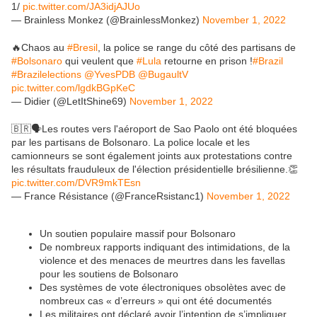
1/
pic.twitter.com/JA3idjAJUo
— Brainless Monkez (@BrainlessMonkez)
November 1, 2022
🔥Chaos au
#Bresil
, la police se range du côté des partisans de
#Bolsonaro
qui veulent que
#Lula
retourne en prison !
#Brazil
#Brazilelections
@YvesPDB
@BugaultV
pic.twitter.com/lgdkBGpKeC
— Didier (@LetItShine69)
November 1, 2022
🇧🇷🗣️Les routes vers l'aéroport de Sao Paolo ont été bloquées
par les partisans de Bolsonaro. La police locale et les
camionneurs se sont également joints aux protestations contre
les résultats frauduleux de l'élection présidentielle brésilienne.👏
pic.twitter.com/DVR9mkTEsn
— France Résistance (@FranceRsistanc1)
November 1, 2022
Un soutien populaire massif pour Bolsonaro
De nombreux rapports indiquant des intimidations, de la
violence et des menaces de meurtres dans les favellas
pour les soutiens de Bolsonaro
Des systèmes de vote électroniques obsolètes avec de
nombreux cas « d’erreurs » qui ont été documentés
Les militaires ont déclaré avoir l’intention de s’impliquer