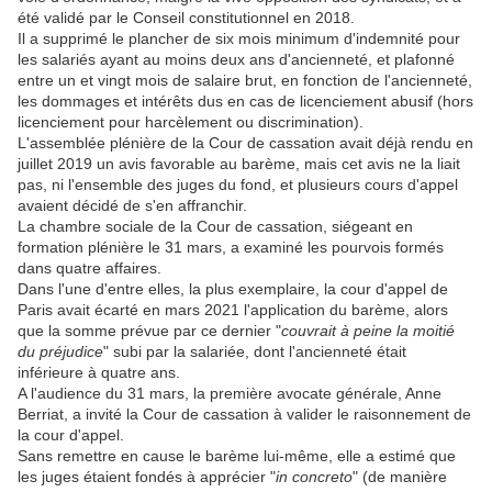
été validé par le Conseil constitutionnel en 2018.
Il a supprimé le plancher de six mois minimum d'indemnité pour
les salariés ayant au moins deux ans d'ancienneté, et plafonné
entre un et vingt mois de salaire brut, en fonction de l'ancienneté,
les dommages et intérêts dus en cas de licenciement abusif (hors
licenciement pour harcèlement ou discrimination).
L'assemblée plénière de la Cour de cassation avait déjà rendu en
juillet 2019 un avis favorable au barème, mais cet avis ne la liait
pas, ni l'ensemble des juges du fond, et plusieurs cours d'appel
avaient décidé de s'en affranchir.
La chambre sociale de la Cour de cassation, siégeant en
formation plénière le 31 mars, a examiné les pourvois formés
dans quatre affaires.
Dans l'une d'entre elles, la plus exemplaire, la cour d'appel de
Paris avait écarté en mars 2021 l'application du barème, alors
que la somme prévue par ce dernier "
couvrait à peine la moitié
du préjudice
" subi par la salariée, dont l'ancienneté était
inférieure à quatre ans.
A l'audience du 31 mars, la première avocate générale, Anne
Berriat, a invité la Cour de cassation à valider le raisonnement de
la cour d'appel.
Sans remettre en cause le barème lui-même, elle a estimé que
les juges étaient fondés à apprécier "
in concreto
" (de manière