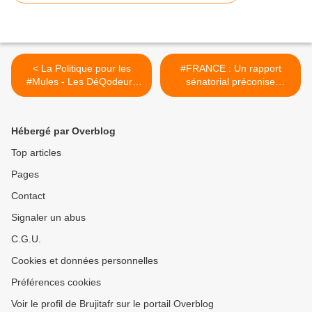
< La Politique pour les
#FRANCE : Un rapport
#Mules - Les DéQodeurs
sénatorial préconise
live du 10 mai 2022
d'expérimenter la
reconnaissance faciale pour
une durée de trois ans + Le
Hébergé par Overblog
#gouvernement prépare sa
nouvelle application
Top articles
d'identité numérique >
Pages
Contact
Signaler un abus
C.G.U.
Cookies et données personnelles
Préférences cookies
Voir le profil de Brujitafr sur le portail Overblog