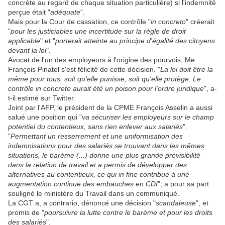
concrète au regard de chaque situation particulière) si l'indemnité
perçue était "
adéquate
".
Mais pour la Cour de cassation, ce contrôle "
in concreto
" créerait
"
pour les justiciables une incertitude sur la règle de droit
applicable
" et "
porterait atteinte au principe d'égalité des citoyens
devant la loi
".
Avocat de l'un des employeurs à l'origine des pourvois, Me
François Pinatel s'est félicité de cette décision. "
La loi doit être la
même pour tous, soit qu'elle punisse, soit qu'elle protège. Le
contrôle in concreto aurait été un poison pour l'ordre juridique
", a-
t-il estimé sur Twitter.
Joint par l'AFP, le président de la CPME François Asselin a aussi
salué une position qui "
va sécuriser les employeurs sur le champ
potentiel du contentieux, sans rien enlever aux salariés
".
"
Permettant un resserrement et une uniformisation des
indemnisations pour des salariés se trouvant dans les mêmes
situations, le barème (...) donne une plus grande prévisibilité
dans la relation de travail et a permis de développer des
alternatives au contentieux, ce qui in fine contribue à une
augmentation continue des embauches en CDI
", a pour sa part
souligné le ministère du Travail dans un communiqué.
La CGT a, a contrario, dénoncé une décision "
scandaleuse
", et
promis de "
poursuivre la lutte contre le barème et pour les droits
des salariés
".