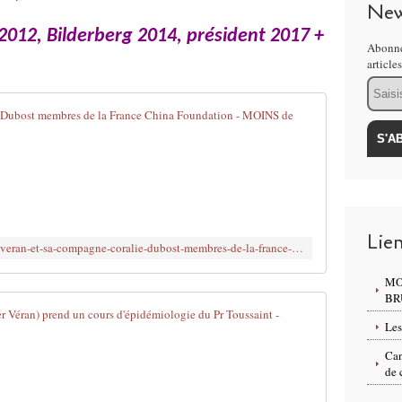
New
12, Bilderberg 2014, président 2017 +
Abonne
article
Email
Olivier Véra
V
e
r
a
n
,
Lie
http://www.brujitafr.fr/2020/10/olivier-veran-et-sa-compagne-coralie-dubost-membres-de-la-france-china-foundation.html
y
o
MO
u
BR
n
Coralie Dubo
g
Les
l
e
Can
e
n
de 
a
c
d
o