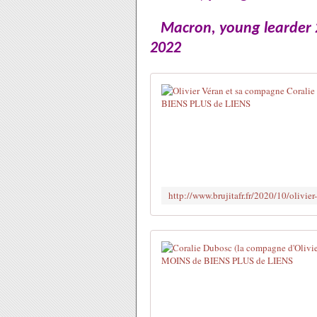
Macron, young learder 20
2022