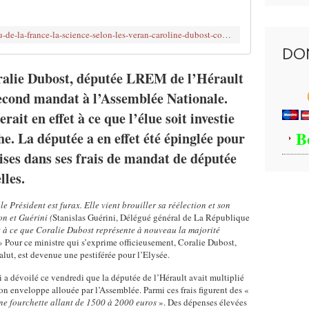
e
u
r
r
http://www.brujitafr.fr/2020/09/drapeau-de-la-france-la-science-selon-les-veran-caroline-dubost-compagne-d-olivierveran-prend-un-cours-d-epidemiologie-du-pr-toussai
2
a
DO
0
g
1
e
ralie Dubost, députée LREM de l’Hérault
8
z
,
second mandat à l’Assemblée Nationale.
n
m
o
t en effet à ce que l’élue soit investie
i
u
B
. La députée a en effet été épinglée pour
n
s
i
:
rises dans ses frais de mandat de députée
s
a
lles.
t
b
r
o
e
e Président est furax. Elle vient brouiller sa réélection et son
n
on et Guérini (
Stanislas Guérini, Délégué général de La République
d
n
t à ce que Coralie Dubost représente à nouveau la majorité
e
e
 Pour ce ministre qui s’exprime officieusement, Coralie Dubost,
l
z
lut, est devenue une pestiférée pour l’Elysée.
a
-
s
v
 a dévoilé ce vendredi que la députée de l’Hérault avait multiplié
a
o
on enveloppe allouée par l’Assemblée. Parmi ces frais figurent des «
n
ne fourchette allant de 1500 à 2000 euros
». Des dépenses élevées
u