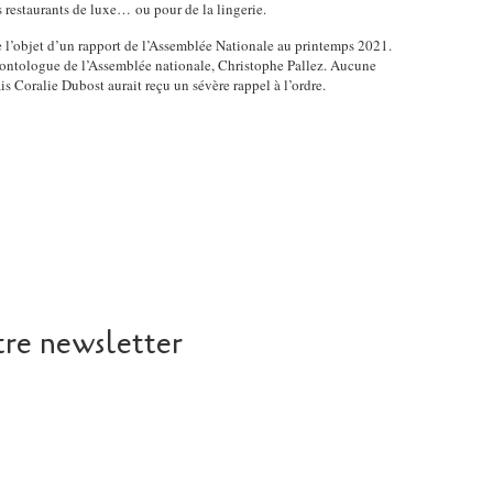
s restaurants de luxe… ou pour de la lingerie.
t
s
é
,
re l’objet d’un rapport de l’Assemblée Nationale au printemps 2021.
2
l
ontologue de l’Assemblée nationale, Christophe Pallez. Aucune
0
i
ais Coralie Dubost aurait reçu un sévère rappel à l’ordre.
2
k
0
e
M
r
a
,
c
p
r
a
o
r
n
t
,
a
y
g
o
e
re newsletter
u
r
n
e
g
t
l
c
e
o
a
m
r
m