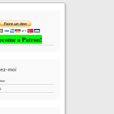
ecome a Patron!
vez-moi
tter
S