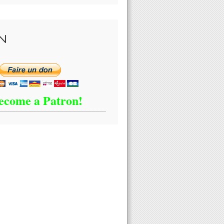
N
ecome a Patron!