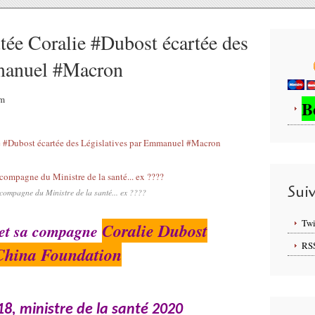
e Coralie #Dubost écartée des
mmanuel #Macron
am
B
Sui
compagne du Ministre de la santé... ex ????
Twi
Coralie Dubost
 et sa compagne
RS
China Foundation
18, ministre de la santé 2020