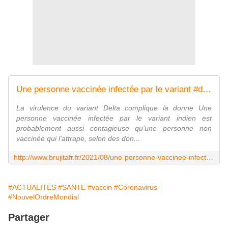
Une personne vaccinée infectée par le variant #delta est probablement aussi contagieuse qu'une personne non vaccinée qui l'attrape, selon des données américaines. - MOINS de BIENS PLUS de LIENS
La virulence du variant Delta complique la donne Une
personne vaccinée infectée par le variant indien est
probablement aussi contagieuse qu'une personne non
vaccinée qui l'attrape, selon des don...
http://www.brujitafr.fr/2021/08/une-personne-vaccinee-infectee-par-le-variant-delta-est-probablement-aussi-contagieuse-qu-une-personne-non-vaccinee-qui-l-attrape-se
#ACTUALITES
#SANTE
#vaccin
#Coronavirus
#NouvelOrdreMondial
Partager