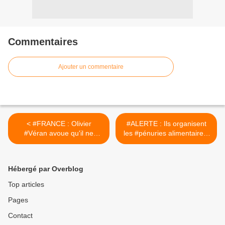
Commentaires
Ajouter un commentaire
< #FRANCE : Olivier
#ALERTE : Ils organisent
#Véran avoue qu'il ne
les #pénuries alimentaires.
voulait pas du #pass
Préparez-vous = 8 étapes
sanitaire et rappelle qu'il
pour retrouver l'autonomie
devrait bientôt être
alimentaire + Liste
Hébergé par Overblog
abandonné
réactualisée : 100 sites
pour consommer sans
Top articles
posséder ! >
Pages
Contact