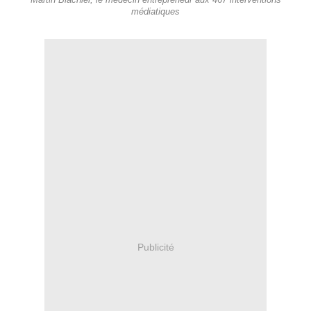
Martin Blachier, le médecin entrepreneur aux 467 interventions
médiatiques
Publicité