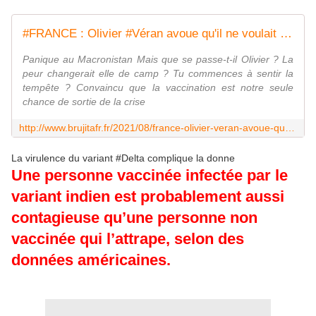
#FRANCE : Olivier #Véran avoue qu'il ne voulait pas du #pass sanitaire et rappelle qu'il devrait bientôt être abandonné - MOINS de BIENS PLUS de LIENS
Panique au Macronistan Mais que se passe-t-il Olivier ? La
peur changerait elle de camp ? Tu commences à sentir la
tempête ? Convaincu que la vaccination est notre seule
chance de sortie de la crise
http://www.brujitafr.fr/2021/08/france-olivier-veran-avoue-qu-il-ne-voulait-pas-du-pass-sanitaire-et-rappelle-qu-il-devrait-bientot-etre-abandonne.html
La virulence du variant #Delta complique la donne
Une personne vaccinée infectée par le
variant indien est probablement aussi
contagieuse qu’une personne non
vaccinée qui l’attrape, selon des
données américaines.