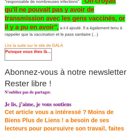
"On croyait
"responsable de nombreuses infections".
qu'il ne pouvait pas y avoir de
transmission avec les gens vaccinés, or
il y a pu en avoir",
a-t-il ajouté. Il a également tenu à
rappeler que la vaccination et le pass sanitaire (...)
Lire la suite sur le site de GALA
Puisque vous êtes là…
Abonnez-vous à notre newsletter
Rester libre !
N'oubliez pas de partager.
Je lis, j’aime, je vous soutiens
Cet article vous a intéressé ? Moins de
Biens Plus de Liens ! a besoin de ses
lecteurs pour poursuivre son travail, faites