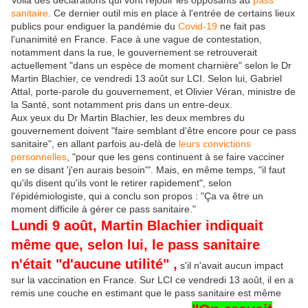
Voilà des déclarations qui vont réjouir les opposants au
pass
sanitaire
. Ce dernier outil mis en place à l'entrée de certains lieux
publics pour endiguer la pandémie du
Covid-19
ne fait pas
l'unanimité en France. Face à une vague de contestation,
notamment dans la rue, le gouvernement se retrouverait
actuellement "dans un espèce de moment charnière" selon le Dr
Martin Blachier, ce vendredi 13 août sur LCI. Selon lui, Gabriel
Attal, porte-parole du gouvernement, et Olivier Véran, ministre de
la Santé, sont notamment pris dans un entre-deux.
Aux yeux du Dr Martin Blachier, les deux membres du
gouvernement doivent "faire semblant d'être encore pour ce pass
sanitaire", en allant parfois au-delà de
leurs convictions
personnelles
, "pour que les gens continuent à se faire vacciner
en se disant 'j'en aurais besoin'". Mais, en même temps, "il faut
qu'ils disent qu'ils vont le retirer rapidement", selon
l'épidémiologiste, qui a conclu son propos : "Ça va être un
moment difficile à gérer ce pass sanitaire."
Lundi 9 août, Martin Blachier indiquait
même que, selon lui, le pass sanitaire
n'était "d'aucune utilité"
,
s'il n'avait aucun impact
sur la vaccination en France. Sur LCI ce vendredi 13 août, il en a
remis une couche en estimant que le pass sanitaire est même