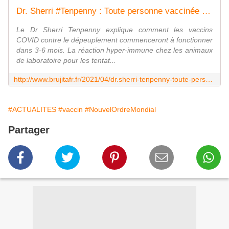
Dr. Sherri #Tenpenny : Toute personne vaccinée décédera dans un délai de 1 à 2 ans (VOFR -Français) - MOINS de BIENS PLUS de LIENS
Le Dr Sherri Tenpenny explique comment les vaccins
COVID contre le dépeuplement commenceront à fonctionner
dans 3-6 mois. La réaction hyper-immune chez les animaux
de laboratoire pour les tentat...
http://www.brujitafr.fr/2021/04/dr.sherri-tenpenny-toute-personne-vaccinee-decedera-dans-un-delai-de-1-a-2-ans-vofr-francais.html
#ACTUALITES
#vaccin
#NouvelOrdreMondial
Partager