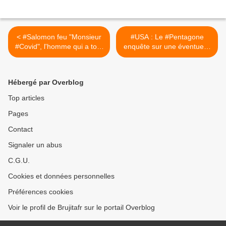
< #Salomon feu "Monsieur
#USA : Le #Pentagone
#Covid", l'homme qui a tout
enquête sur une éventuelle
raté, parachuté à l'AP-HM ?
mauvaise gestion des
preuves d’ovnis >
Hébergé par Overblog
Top articles
Pages
Contact
Signaler un abus
C.G.U.
Cookies et données personnelles
Préférences cookies
Voir le profil de Brujitafr sur le portail Overblog