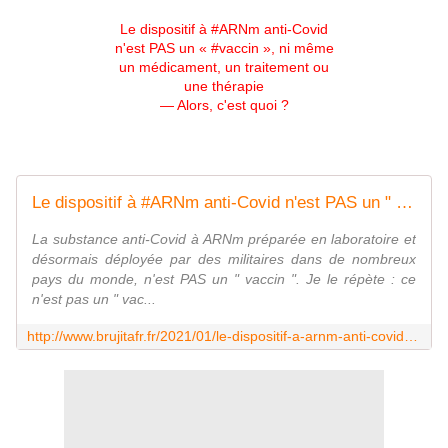
Le dispositif à #ARNm anti-Covid
n'est PAS un « #vaccin », ni même
un médicament, un traitement ou
une thérapie
— Alors, c'est quoi ?
Le dispositif à #ARNm anti-Covid n'est PAS un " #vaccin ", ni même un médicament, un traitement ou une thérapie - Alors, c'est quoi ? - MOINS de BIENS PLUS de LIENS
La substance anti-Covid à ARNm préparée en laboratoire et
désormais déployée par des militaires dans de nombreux
pays du monde, n'est PAS un " vaccin ". Je le répète : ce
n'est pas un " vac...
http://www.brujitafr.fr/2021/01/le-dispositif-a-arnm-anti-covid-n-est-pas-un-vaccin-ni-meme-un-medicament-un-traitement-ou-une-therapie-alors-c-est-quoi.html