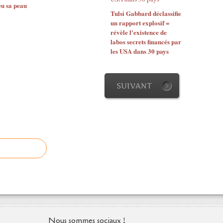
2
eu sa peau
Tulsi Gabbard déclassifie
0
un rapport explosif =
2
révèle l'existence de
1
labos secrets financés par
/
les USA dans 30 pays
0
1
/
0
SUIVANT
6
/
.
.
.
-
T
r
u
m
p
a
p
Nous sommes sociaux !
p