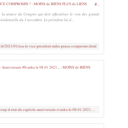
#USA : Le vice-président MIKE #PENCE COMPROMIS ? - MOINS de BIENS PLUS de LIENS
 la séance du Congrès qui doit officialiser le vote des grands
ésidentielle du 3 novembre. Le président lui d...
fr.fr/2021/01/usa-le-vice-president-mike-pence-compromis.html
#USA : Le Co
L
i
e
n
s
:
http://www.brujitafr.fr/2021/01/usa-le-coup-d-etat-du-capitole-anniversaire-ivanka-le-08-01-2021.html
-
P
h