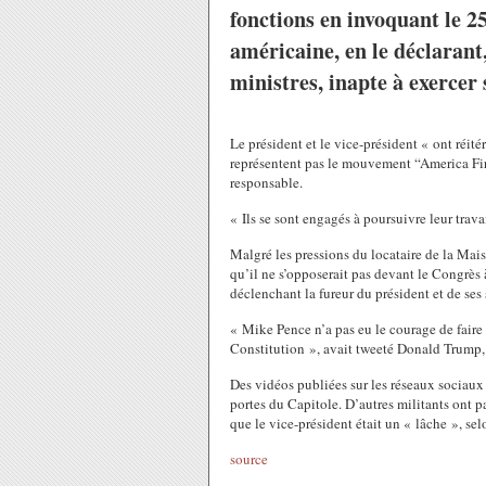
fonctions en invoquant le 2
américaine, en le déclarant,
ministres, inapte à exercer 
Le président et le vice-président « ont réité
représentent pas le mouvement “America Fir
responsable.
« Ils se sont engagés à poursuivre leur travai
Malgré les pressions du locataire de la Ma
qu’il ne s’opposerait pas devant le Congrès à
déclenchant la fureur du président et de se
« Mike Pence n’a pas eu le courage de faire c
Constitution », avait tweeté Donald Trump, 
Des vidéos publiées sur les réseaux socia
portes du Capitole. D’autres militants ont 
que le vice-président était un « lâche », sel
source