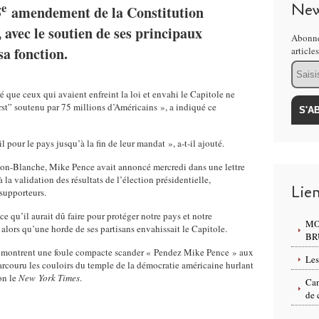
e
New
5
amendement de la Constitution
 avec le soutien de ses principaux
Abonne
sa fonction.
article
Email
ré que ceux qui avaient enfreint la loi et envahi le Capitole ne
st” soutenu par 75 millions d’Américains », a indiqué ce
l pour le pays jusqu’à la fin de leur mandat », a-t-il ajouté.
ison-Blanche, Mike Pence avait annoncé mercredi dans une lettre
 la validation des résultats de l’élection présidentielle,
Lie
s supporteurs.
e qu’il aurait dû faire pour protéger notre pays et notre
MO
alors qu’une horde de ses partisans envahissait le Capitole.
BR
ux montrent une foule compacte scander « Pendez Mike Pence » aux
Les
parcouru les couloirs du temple de la démocratie américaine hurlant
on le
New York Times
.
Can
de 