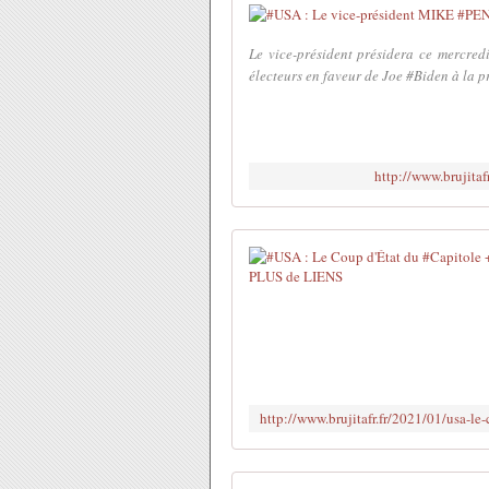
Le vice-président présidera ce mercredi
électeurs en faveur de Joe #Biden à la pr
http://www.brujita