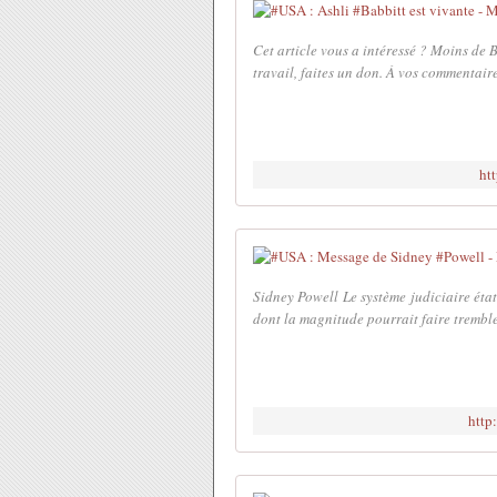
Cet article vous a intéressé ? Moins de B
travail, faites un don. À vos comment
ht
Sidney Powell Le système judiciaire état
dont la magnitude pourrait faire tremble
http