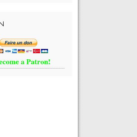
N
ecome a Patron!