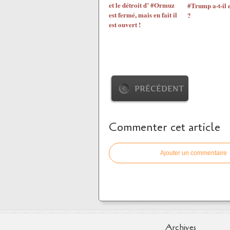
et le détroit d’ #Ormuz
#Trump a-t-il 
est fermé, mais en fait il
?
est ouvert !
PRÉCÉDENT
Commenter cet article
Ajouter un commentaire
Archives