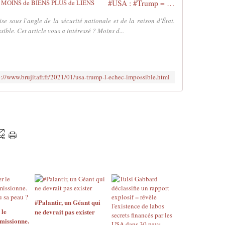
#USA : #Trump = l'échec impossible - MOINS de BIENS PLUS de LIENS
s
:
se sous l'angle de la sécurité nationale et de la raison d'État.
/
sible. Cet article vous a intéressé ? Moins d...
/
w
w
w
p://www.brujitafr.fr/2021/01/usa-trump-l-echec-impossible.html
.
w
b
u
r
.
o
r
g
/
n
e
w
#Palantir, un Géant qui
s
 le
ne devrait pas exister
/
missionne.