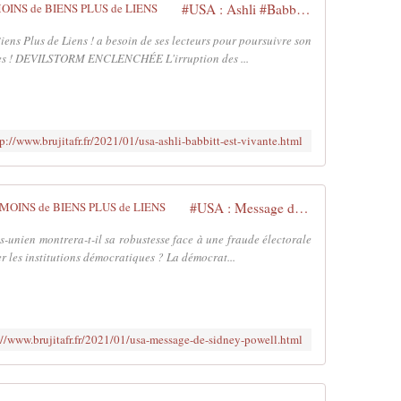
o
#USA : Ashli #Babbitt est vivante - MOINS de BIENS PLUS de LIENS
t
o
iens Plus de Liens ! a besoin de ses lecteurs pour poursuivre son
d
aires ! DEVILSTORM ENCLENCHÉE L'irruption des ...
e
s
m
a
tp://www.brujitafr.fr/2021/01/usa-ashli-babbitt-est-vivante.html
n
i
f
e
#USA : Message de Sidney #Powell - MOINS de BIENS PLUS de LIENS
s
t
s-unien montrera-t-il sa robustesse face à une fraude électorale
a
r les institutions démocratiques ? La démocrat...
n
t
s
:
://www.brujitafr.fr/2021/01/usa-message-de-sidney-powell.html
h
t
t
p