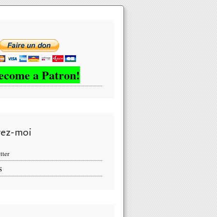
ecome a Patron!
vez-moi
tter
S