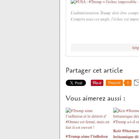
L'administration Trump doit être compri
Compris sous cet angle, l'échec est impos
htt
Partager cet article
Repost
0
Vous aimerez aussi :
Keir #Starmer
#Trump aime l’inflation
britannique dé