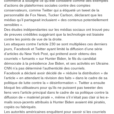
commerce a souligné ce qu’elle considère comme des exemples
d’actions de plateformes sociales contre des comptes
conservateurs, comme Twitter qui a étiqueté un tweet de la
personnalité de Fox News, Tucker Carlson, déclarant que les
médias qu’il partageait incluaient « des contenus potentiellement
sensibles ».
Des études indépendantes sur les médias sociaux ont trouvé peu
de preuves crédibles suggérant que la technologie est biaisée
contre les points de vue de la droite.
Les attaques contre l’article 230 se sont multipliées ces derniers
jours, Facebook et Twitter ayant limité la diffusion d’une série
d’articles du New York Post, qui prétend avoir obtenu des
courriels « fumants » sur Hunter Biden, le fils du candidat
démocrate à la présidence Joe Biden, et ses activités en Ukraine.
CNN n’a pas déterminé l’authenticité des courriels.
Facebook a déclaré avoir décidé de « réduire la distribution » de
l’article « en attendant la révision des faits » dans le cadre de sa
politique de lutte contre la « désinformation ». Twitter a ensuite
bloqué les utilisateurs pour qu’ils ne puissent pas tweeter des
liens vers l’article principal dans le cadre de sa politique contre la
diffusion de « matériel piraté », même s’il n’était pas clair si les e-
mails sous-jacents attribués à Hunter Biden avaient été piratés,
copiés ou fabriqués.
Les autorités américaines enquêtent pour savoir si les courriels