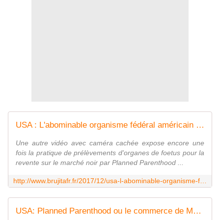
USA : L'abominable organisme fédéral américain Planned Parenthood est officiellement sous enquête par le ministère de la Justice dans le dossier de la vente de tissus de bébés avortés - MOINS de BIENS PLUS de LIENS
Une autre vidéo avec caméra cachée expose encore une
fois la pratique de prélèvements d'organes de foetus pour la
revente sur le marché noir par Planned Parenthood ...
http://www.brujitafr.fr/2017/12/usa-l-abominable-organisme-federal-americain-planned-parenthood-est-officiellement-sous-enquete-par-le-ministere-de-la-justice-dans
USA: Planned Parenthood ou le commerce de MORCEAUX DE BÉBÉS AVORTÉS - MOINS de BIENS PLUS de LIENS