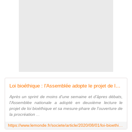
Loi bioéthique : l'Assemblée adopte le projet de loi en deuxième lecture
Après un sprint de moins d'une semaine et d'âpres débats,
l'Assemblée nationale a adopté en deuxième lecture le
projet de loi bioéthique et sa mesure-phare de l'ouverture de
la procréation ...
https://www.lemonde.fr/societe/article/2020/08/01/loi-bioethique-l-assemblee-adopte-le-projet-de-loi-en-deuxieme-lecture_6047874_3224.html