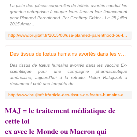
La piste des pièces corporelles de bébés avortés conduit les
grandes entreprises à couper leurs liens et leur financement
pour Planned Parenthood. Par Geoffrey Grider - Le 25 juillet
2015 Amer...
http://www.brujitafr.fr/2015/08/usa-planned-parenthood-ou-le-commerce-de-morceaux-de-bebes-avortes.html
Des tissus de fœtus humains avortés dans les vaccins - MOINS de BIENS PLUS de LIENS
Des tissus de fœtus humains avortés dans les vaccins Ex-
scientifique pour une compagnie pharmaceutique
américaine, aujourd'hui à la retraite, Helen Ratajczak a
récemment créé une tempête de...
http://www.brujitafr.fr/article-des-tissus-de-foetus-humains-avortes-dans-les-vaccins-86345959.html
MAJ = le traitement médiatique de
cette loi
ex avec le Monde ou Macron qui