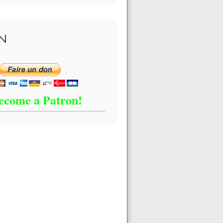
N
ecome a Patron!