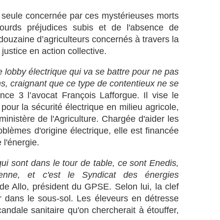
d
la seule concernée par ces mystérieuses morts
é
ourds préjudices subis et de l'absence de
o
s
douzaine d’agriculteurs concernés à travers la
o
justice en action collective.
u
r
e lobby électrique qui va se battre pour ne pas
c
ns, craignant que ce type de contentieux ne se
e
nce 3 l’avocat François Lafforgue. Il vise le
:
ur la sécurité électrique en milieu agricole,
h
t
inistère de l'Agriculture. Chargée d'aider les
t
blèmes d'origine électrique, elle est financée
p
 l'énergie.
s
:
ui sont dans le tour de table, ce sont Enedis,
/
enne, et c'est le Syndicat des énergies
/
w
de Allo, président du GPSE. Selon lui, la clef
w
r dans le sous-sol. Les éleveurs en détresse
w
ndale sanitaire qu'on chercherait à étouffer,
.