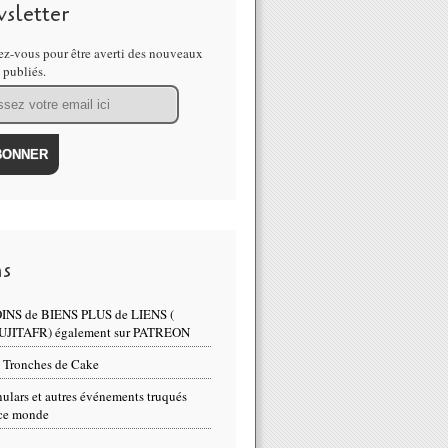
sletter
z-vous pour être averti des nouveaux
s publiés.
Les abeilles qui passent entre deux antennes 5G meurent les unes apr
ns
INS de BIENS PLUS de LIENS (
UJITAFR) également sur PATREON
 Tronches de Cake
ulars et autres événements truqués
ce monde