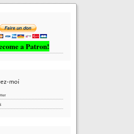
ecome a Patron!
vez-moi
tter
S