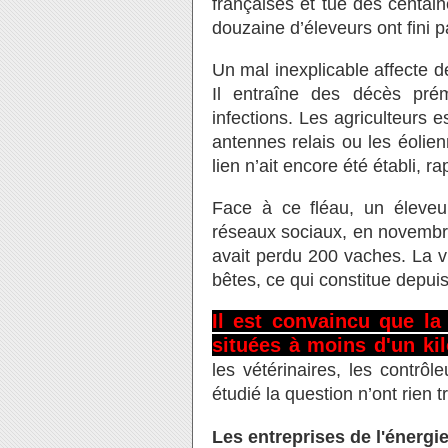
françaises et tue des centa
douzaine d’éleveurs ont fini pa
Un mal inexplicable affecte 
Il entraîne des décès prém
infections. Les agriculteurs e
antennes relais ou les éolie
lien n’ait encore été établi, r
Face à ce fléau, un éleveu
réseaux sociaux, en novemb
avait perdu 200 vaches. La v
bêtes, ce qui constitue depui
Il est convaincu que la
situées à moins d'un kil
les vétérinaires, les contrôl
étudié la question n’ont rien t
Les entreprises de l'énerg