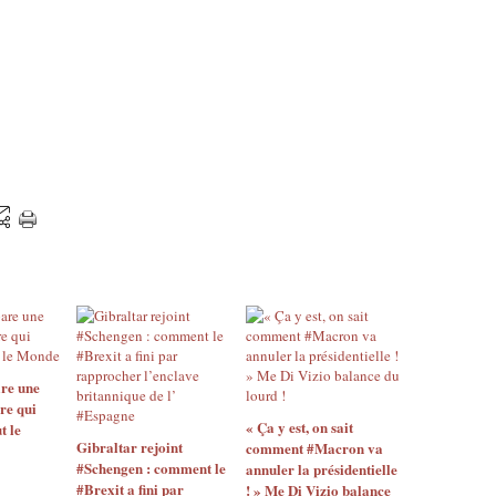
y
o
u
t
u
b
e
.
c
o
m
/
w
a
t
c
h
re une
?
re qui
v
« Ça y est, on sait
t le
=
Gibraltar rejoint
comment #Macron va
X
#Schengen : comment le
annuler la présidentielle
5
#Brexit a fini par
! » Me Di Vizio balance