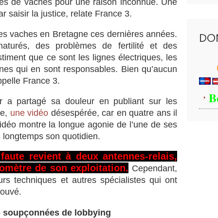
ines de vaches pour une raison inconnue. Une
a
M
r saisir la justice, relate France 3.
a
d
des vaches en Bretagne ces dernières années.
DO
r
aturés, des problèmes de fertilité et des
e
stiment que ce sont les lignes électriques, les
e
nnes qui en sont responsables. Bien qu’aucun
t
appelle France 3.
n
o
B
n
r a partagé sa douleur en publiant sur les
C
re,
une vidéo
désespérée, car en quatre ans il
l
idéo montre la longue agonie de l’une de ses
e
s longtemps son quotidien.
a
r
 faute revient à deux antennes-relais,
M
omètre de son exploitation.
Cependant,
a
d
eurs techniques et autres spécialistes qui ont
r
rouvé.
e
V
ie soupçonnées de lobbying
i