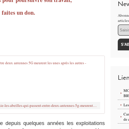
New
faites un don.
Abonne
article
Email
Californie: 
L
Lie
i
e
u
MO
BR
:
S
Les
http://www.brujitafr.fr/2019/08/californie-les-abeilles-qui-passent-entre-deux-antennes-5g-meurent-les-unes-apres-les-autres.html
i
e
Can
r
de 
e depuis quelques années les exploitations
r