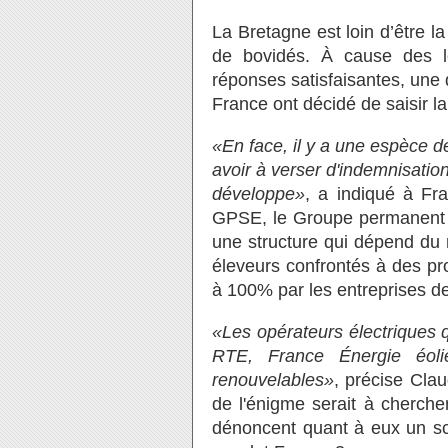
La Bretagne est loin d’être 
de bovidés. À cause des l
réponses satisfaisantes, une 
France ont décidé de saisir la 
«En face, il y a une espèce d
avoir à verser d'indemnisatio
développe»
, a indiqué à Fra
GPSE, le Groupe permanent po
une structure qui dépend du m
éleveurs confrontés à des pro
à 100% par les entreprises de
«Les opérateurs électriques q
RTE, France Énergie éoli
renouvelables»
, précise Clau
de l'énigme serait à cherche
dénoncent quant à eux un sca