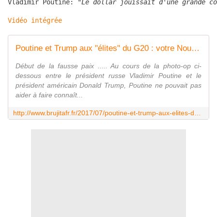
Vladimir Poutine: 
"Le dollar jouissait d'une grande co
Vidéo intégrée
Poutine et Trump aux "élites" du G20 : votre Nouvel Ordre Mondial est mort ! - MOINS de BIENS PLUS de LIENS
Début de la fausse paix ..... Au cours de la photo-op ci-
dessous entre le président russe Vladimir Poutine et le
président américain Donald Trump, Poutine ne pouvait pas
aider à faire connaît...
http://www.brujitafr.fr/2017/07/poutine-et-trump-aux-elites-du-g20-votre-nouvel-ordre-mondial-est-mort.html