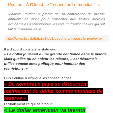
Poutine : À l'Ouest, le " nouvel ordre mondial " normalise la délinquance pédophile - MOINS de BIENS PLUS de LIENS
Vladimir Poutine a profité de sa conférence de presse
annuelle de Noël pour reprocher aux zélites libérales
occidentales d'abandonner les valeurs traditionnelles qui ont
fait la grandeur de le...
http://www.brujitafr.fr/2017/01/poutine-a-l-ouest-le-nouvel-ordre-mondial-normalise-la-delinquance-pedophile.html
Il a d’abord constaté le statu quo …
« Le dollar jouissait d’une grande confiance dans le monde.
Mais quelles qu’en soient les raisons, il est désormais
utilisé comme arme politique pour imposer des
restrictions. »
Puis Poutine a expliqué les conséquences …
« De nombreux pays se détournent
maintenant du dollar comme monnaie de
réserve ».
Et finalement ce qui se produit …
« Le dollar américain va bientôt