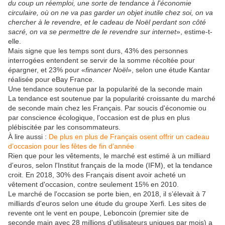
du coup un réemploi, une sorte de tendance à l'économie
circulaire, où on ne va pas garder un objet inutile chez soi, on va
chercher à le revendre, et le cadeau de Noël perdant son côté
sacré, on va se permettre de le revendre sur internet
», estime-t-
elle.
Mais signe que les temps sont durs, 43% des personnes
interrogées entendent se servir de la somme récoltée pour
épargner, et 23% pour «
financer Noël
», selon une étude Kantar
réalisée pour eBay France.
Une tendance soutenue par la popularité de la seconde main
La tendance est soutenue par la popularité croissante du marché
de seconde main chez les Français. Par soucis d'économie ou
par conscience écologique, l'occasion est de plus en plus
plébiscitée par les consommateurs.
À lire aussi :
De plus en plus de Français osent offrir un cadeau
d’occasion pour les fêtes de fin d’année
Rien que pour les vêtements, le marché est estimé à un milliard
d'euros, selon l'Institut français de la mode (IFM), et la tendance
croit. En 2018, 30% des Français disent avoir acheté un
vêtement d'occasion, contre seulement 15% en 2010.
Le marché de l'occasion se porte bien, en 2018, il s’élevait à 7
milliards d'euros selon une étude du groupe Xerfi. Les sites de
revente ont le vent en poupe, Leboncoin (premier site de
seconde main avec 28 millions d'utilisateurs uniques par mois) a