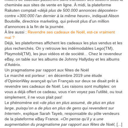
cheminée aux sites de vente en ligne. À midi, la plateforme
Rakuten comptait «
déjà plus de 500.000 annonces déposées
»
contre «
300.000 l'an dernier à la même heure
», indiquait Alison
Boutoille, directrice marketing, qui prévoit plus d'un million
d'annonces à la fin de la journée.
À lire aussi :
Revendre ses cadeaux de Noël, est-ce vraiment
mal ?
Déjà, les plateformes affichent les cadeaux les plus vendus et les
plus recherchés. On y retrouve les indémodables Lego(TM),
Playmobil(TM), les jeux vidéos et de société... Chez le revendeur
eBay, on table sur les albums de Johnny Hallyday et les albums
d'Astérix.
Un pragmatisme par rapport aux fêtes de Noël
Le marché est porteur : en décembre 2019 une étude
d'OpinionWay avançait qu'un Français sur deux se disait prêt à
revendre ses cadeaux de Noël. Les raisons sont multiples: on
vous a déjà offert ce cadeau, vous n'en voyez pas l'utilité, ou tout
simplement, il ne vous plait pas!
Le phénomène est «
de plus en plus assumé, de plus en plus
large, puisqu'on a de plus en plus de gens qui revendent sur
Internet
», explique Sarah Tayeb, responsable du pôle vendeurs
de la plateforme eBay France. «
On pense qu'il y a une
augmentation du pragmatisme par rapport aux fêtes de Noël,
[...]