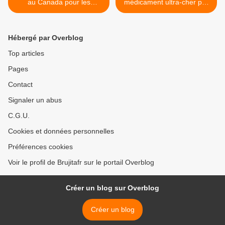
au Canada pour les
médicament ultra-cher par
Français: le Québec veut
tirage au sort à 100 bébés:
accueillir jusqu'à 50.000
"C'est au-delà de la honte"
immigrés par an
>
Hébergé par Overblog
Top articles
Pages
Contact
Signaler un abus
C.G.U.
Cookies et données personnelles
Préférences cookies
Voir le profil de Brujitafr sur le portail Overblog
Créer un blog sur Overblog
Créer un blog