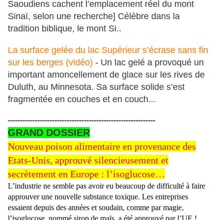
Saoudiens cachent l’emplacement réel du mont
Sinaï, selon une recherche] Célèbre dans la
tradition biblique, le mont Si..
La surface gelée du lac Supérieur s’écrase sans fin
sur les berges (vidéo)
- Un lac gelé a provoqué un
important amoncellement de glace sur les rives de
Duluth, au Minnesota. Sa surface solide s’est
fragmentée en couches et en couch..
.
------------------------------------------------------------
GRAND DOSSIER
Nouveau poison alimentaire en provenance des
Etats-Unis, approuvé silencieusement et
secrètement en Europe : l’isoglucose…
L’industrie ne semble pas avoir eu beaucoup de difficulté à faire
approuver une nouvelle substance toxique. Les entreprises
essaient depuis des années et soudain, comme par magie,
l’isoglucose, nommé sirop de maïs, a été approuvé par l’UE !