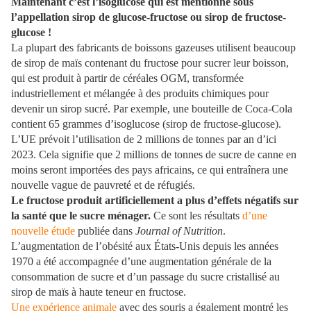
Maintenant c’est l’isoglucose qui est mentionné sous
l’appellation sirop de glucose-fructose ou sirop de fructose-
glucose !
La plupart des fabricants de boissons gazeuses utilisent beaucoup
de sirop de maïs contenant du fructose pour sucrer leur boisson,
qui est produit à partir de céréales OGM, transformée
industriellement et mélangée à des produits chimiques pour
devenir un sirop sucré. Par exemple, une bouteille de Coca-Cola
contient 65 grammes d’isoglucose (sirop de fructose-glucose).
L’UE prévoit l’utilisation de 2 millions de tonnes par an d’ici
2023. Cela signifie que 2 millions de tonnes de sucre de canne en
moins seront importées des pays africains, ce qui entraînera une
nouvelle vague de pauvreté et de réfugiés.
Le fructose produit artificiellement a plus d’effets négatifs sur
la santé que le sucre ménager.
Ce sont les résultats
d’une
nouvelle étude
publiée dans
Journal of Nutrition
.
L’augmentation de l’obésité aux États-Unis depuis les années
1970 a été accompagnée d’une augmentation générale de la
consommation de sucre et d’un passage du sucre cristallisé au
sirop de maïs à haute teneur en fructose.
Une expérience animale
avec des souris a également montré les