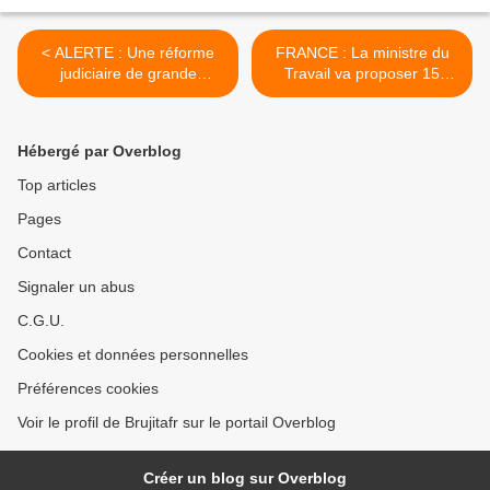
< ALERTE : Une réforme
FRANCE : La ministre du
judiciaire de grande
Travail va proposer 15
ampleur vient d’être votée
millions d'euros pour aider
dans la plus grande
les réfugiés à trouver un
discrétion : Pourquoi un tel
emploi >
Hébergé par Overblog
silence?
Top articles
Pages
Contact
Signaler un abus
C.G.U.
Cookies et données personnelles
Préférences cookies
Voir le profil de Brujitafr sur le portail Overblog
Créer un blog sur Overblog