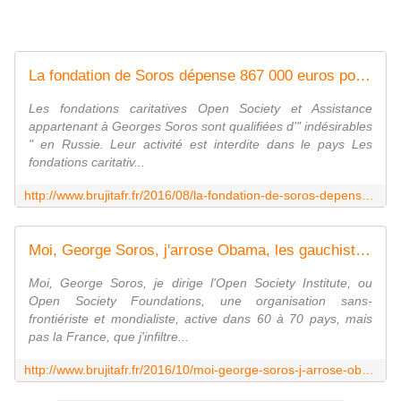
La fondation de Soros dépense 867 000 euros pour contrer la politique antiterroriste en France - MOINS de BIENS PLUS de LIENS
Les fondations caritatives Open Society et Assistance
appartenant à Georges Soros sont qualifiées d'" indésirables
" en Russie. Leur activité est interdite dans le pays Les
fondations caritativ...
http://www.brujitafr.fr/2016/08/la-fondation-de-soros-depense-867-000-euros-pour-contrer-la-politique-antiterroriste-en-france.html
Moi, George Soros, j'arrose Obama, les gauchistes, les lèche-babouches et les Femen... - MOINS de BIENS PLUS de LIENS
Moi, George Soros, je dirige l'Open Society Institute, ou
Open Society Foundations, une organisation sans-
frontiériste et mondialiste, active dans 60 à 70 pays, mais
pas la France, que j'infiltre...
http://www.brujitafr.fr/2016/10/moi-george-soros-j-arrose-obama-les-gauchistes-les-leche-babouches-et-les-femen.html