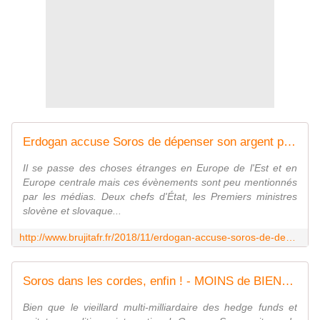
Erdogan accuse Soros de dépenser son argent pour "diviser et déchirer les nations" - MOINS de BIENS PLUS de LIENS
Il se passe des choses étranges en Europe de l'Est et en
Europe centrale mais ces évènements sont peu mentionnés
par les médias. Deux chefs d'État, les Premiers ministres
slovène et slovaque...
http://www.brujitafr.fr/2018/11/erdogan-accuse-soros-de-depenser-son-argent-pour-diviser-et-dechirer-les-nations.html
Soros dans les cordes, enfin ! - MOINS de BIENS PLUS de LIENS
Bien que le vieillard multi-milliardaire des hedge funds et