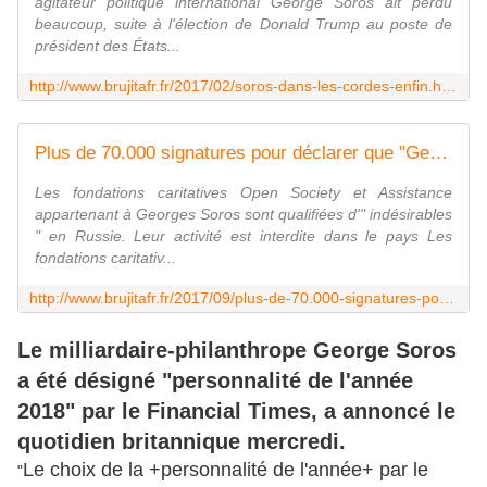
agitateur politique international George Soros ait perdu
beaucoup, suite à l'élection de Donald Trump au poste de
président des États...
http://www.brujitafr.fr/2017/02/soros-dans-les-cordes-enfin.html
Plus de 70.000 signatures pour déclarer que "George Soros est un terroriste" - MOINS de BIENS PLUS de LIENS
Les fondations caritatives Open Society et Assistance
appartenant à Georges Soros sont qualifiées d'" indésirables
" en Russie. Leur activité est interdite dans le pays Les
fondations caritativ...
http://www.brujitafr.fr/2017/09/plus-de-70.000-signatures-pour-declarer-que-george-soros-est-un-terroriste.html
Le milliardaire-philanthrope George Soros
a été désigné "personnalité de l'année
2018" par le Financial Times, a annoncé le
quotidien britannique mercredi.
Le choix de la +personnalité de l'année+ par le
"