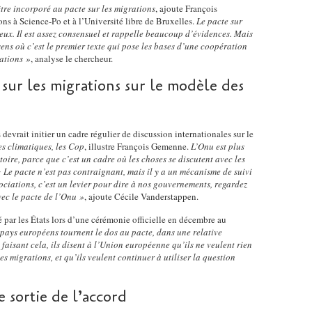
r
n
e
 être incorporé au pacte sur les migrations
, ajoute François
o
q
é
s
ns à Science-Po et à l’Université libre de Bruxelles.
Le pacte sur
i
u
r
d
ieux. Il est assez consensuel et rappelle beaucoup d’évidences. Mais
n
'
a
e
le sens où c’est le premier texte qui pose les bases d’une coopération
s
a
l
rations »
, analyse le chercheur.
l
d
p
d
'
sur les migrations sur le modèle des
e
r
e
O
B
è
l
N
i
s
'
U
e
n
O
.
devrait initier un cadre régulier de discussion internationales sur le
n
o
N
V
s climatiques, les Cop
, illustre François Gemenne.
L’Onu est plus
s
u
U
o
oire, parce que c’est un cadre où les choses se discutent avec les
P
s
p
u
 Le pacte n’est pas contraignant, mais il y a un mécanisme de suivi
l
a
o
ssociations, c’est un levier pour dire à nos gouvernements, regardez
s
u
v
vec le pacte de l’Onu »
, ajoute Cécile Vanderstappen.
u
a
s
o
r
l
 par les États lors d’une cérémonie officielle en décembre au
d
i
l
l
 pays européens tournent le dos au pacte, dans une relative
e
r
e
e
 faisant cela, ils disent à l’Union européenne qu’ils ne veulent rien
L
t
s
z
s migrations, et qu’ils veulent continuer à utiliser la question
i
a
q
v
e
n
u
o
n
 sortie de l’accord
n
e
i
s
é
s
r