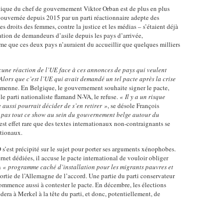
!
s
t
ique du chef de gouvernement Viktor Orban est de plus en plus
q
a
u
gouvernée depuis 2015 par un parti réactionnaire adepte des
i
u
b
es droits des femmes, contre la justice et les médias – s’étaient déjà
r
o
'
tion de demandeurs d’asile depuis les pays d’arrivée,
e
l
n
a
même que ces deux pays n’auraient du accueillir que quelques milliers
s
e
s
p
o
f
i
r
i
a
n
è
une réaction de l’UE face à ces annonces de pays qui veulent
n
i
t
s
Alors que c’est l’UE qui avait demandé un tel pacte après la crise
d
t
e
emenne. En Belgique, le gouvernement souhaite signer le pacte,
n
e
q
le parti nationaliste flamand N-VA, le refuse.
« Il y a un risque
r
o
s
e aussi pourrait décider de s’en retirer »
, se désole François
u
n
u
pas tout ce show au sein du gouvernement belge autour du
e
e
a
s
est effet rare que des textes internationaux non-contraignants se
s
n
t
a
ationaux.
l
o
i
v
e
u
o
o
s’est précipité sur le sujet pour porter ses arguments xénophobes.
c
s
n
rnet dédiées, il accuse le pacte international de vouloir obliger
i
t
s
n
« programme caché d’installation pour les migrants pauvres et
a
r
e
sortie de l’Allemagne de l’accord. Une partie du parti conservateur
e
l
t
mmence aussi à contester le pacte. En décembre, les élections
u
r
e
a
era à Merkel à la tête du parti, et donc, potentiellement, de
r
i
s
n
s
o
d
n
p
n
'
é