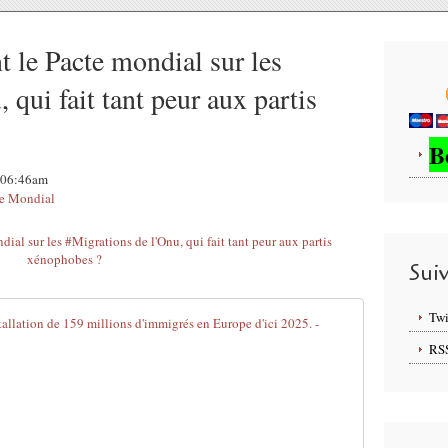
 le Pacte mondial sur les
 qui fait tant peur aux partis
B
, 06:46am
e Mondial
Sui
Twi
Photo du Jou
RS
L
'
O
N
U