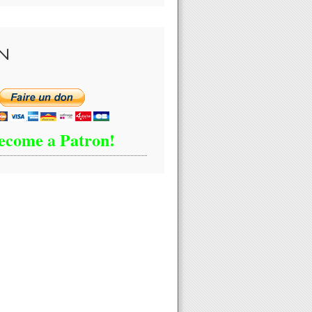
N
pelle à accepter l'immigration de masse comme la "nouvelle norme"
ecome a Patron!