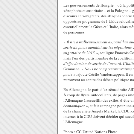
Les gouvernements de Hongrie – où la polit
xénophobe et autoritaire – et la Pologne – 
discours anti-migrants, des attaques contre l
opposés au programme de l’UE de relocalisa
essentiellement la Grèce et l’Italie, alors 
de personnes.
« Il n’y a malheureusement aujourd’hui auc
sortir du pacte mondial sur les migrations. 
migratoire de 2015 »
, souligne François G
mais l’un des partis membre de la coalition, 
d’effet domino de sortie de l’accord. L’Itali
Gemmene.
« Nous ne comprenons vraiment 
pacte »
, ajoute Cécile Vanderstappen. Il en 
retrouvent au centre des débats politique n
En Allemagne, le parti d’extrême droite AfD 
À coup de flyers, autocollants, de pages inte
l’Allemagne à accueillir des exilés, d’être u
économiques »
, et fait campagne pour une 
de la chancelière Angela Merkel, la CDU, co
internes à la CDU doivent décider qui succèd
l’Allemagne.
Photo : CC United Nations Photo