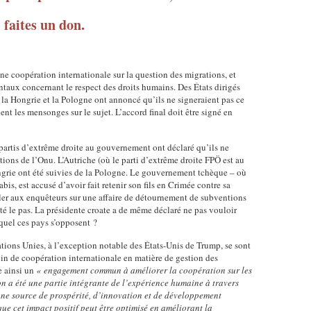
n
s
r
2
t
faites un don.
e
e
0
d
n
s
1
u
E
s
5
d
u
o
C
é
ne coopération internationale sur la question des migrations, et
r
c
'
p
aux concernant le respect des droits humains. Des États dirigés
o
i
e
a
 Hongrie et la Pologne ont annoncé qu’ils ne signeraient pas ce
p
a
s
ient les mensonges sur le sujet. L’accord final doit être signé en
r
e
l
t
t
d
e
e
e
partis d’extrême droite au gouvernement ont déclaré qu’ils ne
'
s
n
m
tions de l’Onu. L’Autriche (où le parti d’extrême droite FPÖ est au
i
e
t
e
ngrie ont été suivies de la Pologne. Le gouvernement tchèque – où
c
t
a
n
bis, est accusé d’avoir fait retenir son fils en Crimée contre sa
i
é
n
t
ler aux enquêteurs sur une affaire de détournement de subventions
2
c
t
d
té le pas. La présidente croate a de même déclaré ne pas vouloir
0
o
q
quel ces pays s’opposent ?
e
2
n
u
s
ations Unies, à l’exception notable des États-Unis de Trump, se sont
5
o
e
a
oin de coopération internationale en matière de gestion des
.
m
r
f
 ainsi un
« engagement commun à améliorer la coopération sur les
C
i
e
f
n a été une partie intégrante de l’expérience humaine à travers
e
q
p
a
 une source de prospérité, d’innovation et de développement
t
u
r
i
ue cet impact positif peut être optimisé en améliorant la