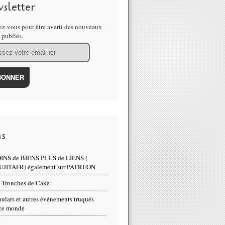
sletter
z-vous pour être averti des nouveaux
s publiés.
e grand remplacement n'est pas une vue de l'esprit mais un plan de 
ns
INS de BIENS PLUS de LIENS (
land, représentant de l'ONU pour les migrations, veut que les nation
UJITAFR) également sur PATREON
 Tronches de Cake
ulars et autres événements truqués
ce monde