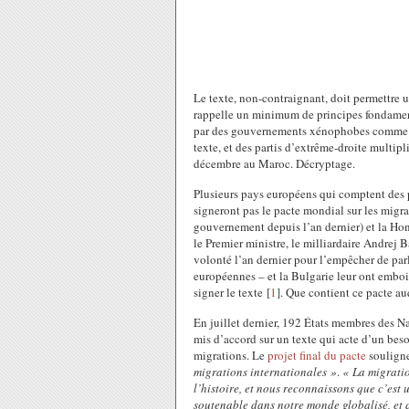
Le texte, non-contraignant, doit permettre u
rappelle un minimum de principes fondament
par des gouvernements xénophobes comme la
texte, et des partis d’extrême-droite multipl
décembre au Maroc. Décryptage.
Plusieurs pays européens qui comptent des 
signeront pas le pacte mondial sur les migra
gouvernement depuis l’an dernier) et la Ho
le Premier ministre, le milliardaire Andrej Ba
volonté l’an dernier pour l’empêcher de par
européennes – et la Bulgarie leur ont emboi
signer le texte
[
1
]
. Que contient ce pacte au
En juillet dernier, 192 États membres des N
mis d’accord sur un texte qui acte d’un bes
migrations. Le
projet final du pacte
souligne
migrations internationales »
.
« La migratio
l’histoire, et nous reconnaissons que c’est
soutenable dans notre monde globalisé, et q