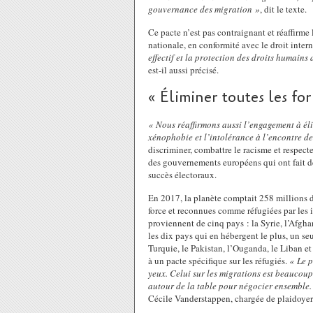
gouvernance des migration »
, dit le texte.
Ce pacte n’est pas contraignant et réaffirme
nationale, en conformité avec le droit inter
effectif et la protection des droits humain
est-il aussi précisé.
« Éliminer toutes les fo
« Nous réaffirmons aussi l’engagement à éli
xénophobie et l’intolérance à l’encontre de
discriminer, combattre le racisme et respec
des gouvernements européens qui ont fait de
succès électoraux.
En 2017, la planète comptait 258 millions 
force et reconnues comme réfugiées par les i
proviennent de cinq pays : la Syrie, l’Afgh
les dix pays qui en hébergent le plus, un se
Turquie, le Pakistan, l’Ouganda, le Liban et 
à un pacte spécifique sur les réfugiés.
« Le p
yeux. Celui sur les migrations est beaucoup 
autour de la table pour négocier ensemble. I
Cécile Vanderstappen, chargée de plaidoye