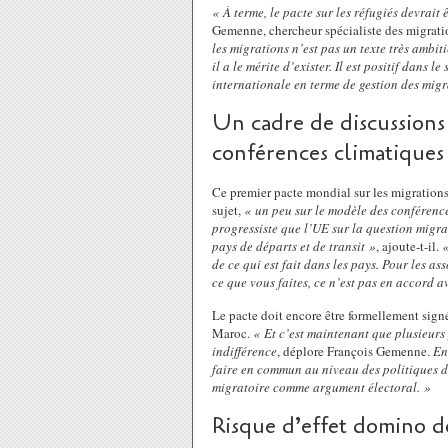
« À terme, le pacte sur les réfugiés devrait
Gemenne, chercheur spécialiste des migratio
les migrations n’est pas un texte très ambit
il a le mérite d’exister. Il est positif dans 
internationale en terme de gestion des mig
Un cadre de discussions 
conférences climatiques
Ce premier pacte mondial sur les migrations 
sujet,
« un peu sur le modèle des conférence
progressiste que l’UE sur la question migrat
pays de départs et de transit »
, ajoute-t-il.
«
de ce qui est fait dans les pays. Pour les a
ce que vous faites, ce n’est pas en accord a
Le pacte doit encore être formellement signé
Maroc.
« Et c’est maintenant que plusieurs
indifférence
, déplore François Gemenne.
En
faire en commun au niveau des politiques de
migratoire comme argument électoral. »
Risque d’effet domino de