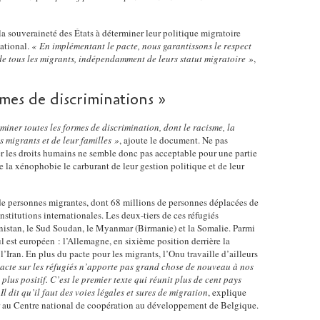
a
e
é
r
r
s
s
e
 la souveraineté des États à déterminer leur politique migratoire
t
d
e
s
national.
« En implémentant le pacte, nous garantissons le respect
i
e
n
s
s de tous les migrants, indépendamment de leurs statut migratoire »
,
c
l
t
o
l
'
a
c
e
O
n
rmes de discriminations »
i
v
N
t
a
o
U
d
l
miner toutes les formes de discrimination, dont le racisme, la
u
.
u
e
s migrants et de leur familles »
, ajoute le document. Ne pas
s
V
S
s
ter les droits humains ne semble donc pas acceptable pour une partie
a
o
e
 la xénophobie le carburant de leur gestion politique et de leur
e
i
u
c
t
n
s
r
é
de personnes migrantes, dont 68 millions de personnes déplacées de
t
a
é
c
nstitutions internationales. Les deux-tiers de ces réfugiés
é
l
t
o
anistan, le Sud Soudan, le Myanmar (Birmanie) et la Somalie. Parmi
r
l
a
n
ul est européen : l’Allemagne, en sixième position derrière la
e
e
i
o
l’Iran. En plus du pacte pour les migrants, l’Onu travaille d’ailleurs
s
z
r
acte sur les réfugiés n’apporte pas grand chose de nouveau à nos
m
s
v
plus positif. C’est le premier texte qui réunit plus de cent pays
e
i
é
l dit qu’il faut des voies légales et sures de migration
, explique
o
g
q
r au Centre national de coopération au développement de Belgique.
?
i
é
u
M