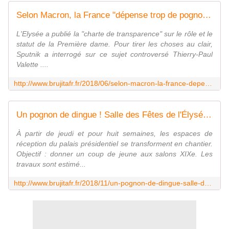
Selon Macron, la France "dépense trop de pognon dans les minima sociaux" mais il commande pour un demi-million de vaisselle pour l'Élysée - MOINS de BIENS PLUS de LIENS
L'Elysée a publié la "charte de transparence" sur le rôle et le
statut de la Première dame. Pour tirer les choses au clair,
Sputnik a interrogé sur ce sujet controversé Thierry-Paul
Valette ....
http://www.brujitafr.fr/2018/06/selon-macron-la-france-depense-trop-de-pognon-dans-les-minima-sociaux-mais-il-commande-pour-un-demi-million-de-vaisselle-pour-l-elys
Un pognon de dingue ! Salle des Fêtes de l'Élysée : le couple Macron opte pour un nouveau look à... 500 000 euros ! - MOINS de BIENS PLUS de LIENS
À partir de jeudi et pour huit semaines, les espaces de
réception du palais présidentiel se transforment en chantier.
Objectif : donner un coup de jeune aux salons XIXe. Les
travaux sont estimé...
http://www.brujitafr.fr/2018/11/un-pognon-de-dingue-salle-des-fetes-de-l-elysee-le-couple-macron-opte-pour-un-nouveau-look-a-500-000-euros.html