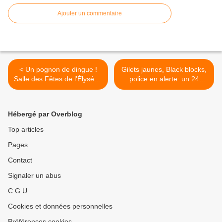
Ajouter un commentaire
< Un pognon de dingue !
Gilets jaunes, Black blocks,
Salle des Fêtes de l’Élysée :
police en alerte: un 24
le couple Macron opte pour
novembre sous haute
un nouveau look à… 500
tension à Paris >
000 euros !
Hébergé par Overblog
Top articles
Pages
Contact
Signaler un abus
C.G.U.
Cookies et données personnelles
Préférences cookies