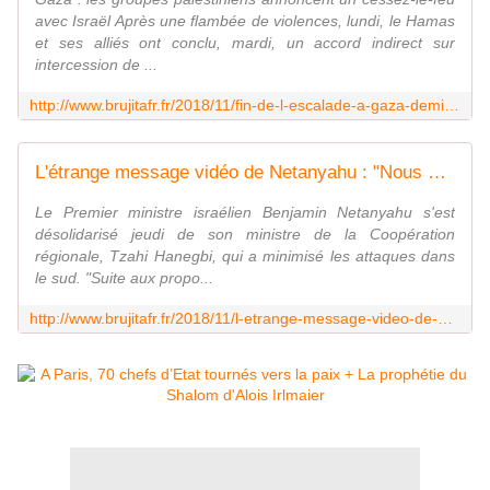
avec Israël Après une flambée de violences, lundi, le Hamas
et ses alliés ont conclu, mardi, un accord indirect sur
intercession de ...
http://www.brujitafr.fr/2018/11/fin-de-l-escalade-a-gaza-demission-de-lieberman.html
L'étrange message vidéo de Netanyahu : "Nous nous préparons aux prochaines étapes" - MOINS de BIENS PLUS de LIENS
Le Premier ministre israélien Benjamin Netanyahu s'est
désolidarisé jeudi de son ministre de la Coopération
régionale, Tzahi Hanegbi, qui a minimisé les attaques dans
le sud. "Suite aux propo...
http://www.brujitafr.fr/2018/11/l-etrange-message-video-de-netanyahu-nous-nous-preparons-aux-prochaines-etapes.html