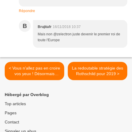
Répondre
B
Brujitafr
16/11/2018 10:37
Mais non @zelectron juste devenir le premier roi de
toute l'Europe
< Vous n'allez pas en croire
La redoutable stratégie des
vos yeux ! Désormais
Rothschild pour 2019 >
Céline Dion fait
ouvertement la promotion
de la théorie du genre et du
Hébergé par Overblog
nouvel ordre mondial !
Top articles
Pages
Contact
Signaler un abus