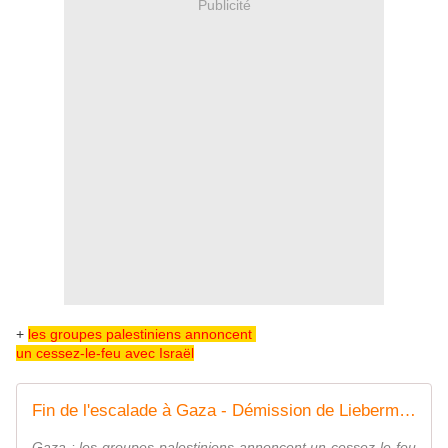
Publicité
+
les groupes palestiniens annoncent
un cessez-le-feu avec Israël
Fin de l'escalade à Gaza - Démission de Lieberman - MOINS de BIENS PLUS de LIENS
Gaza : les groupes palestiniens annoncent un cessez-le-feu