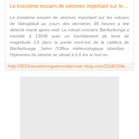
Le troisième essaim de séismes important sur les volcans de Vatnajökull au cours des dernières 48 heures a été détecté mardi après-midi.Ce Lundi, un séisme de magnitude 3 a été détecté à Bárðarbunga, tandis qu'un séisme de magnitude 3,1 a été détecté à Öræfajökull peu avant minuit hier. Ce n'est que le sixième séisme de magnitude 3+ à Öræfajökull depuis le début des mesures. Le volcan a montré une activité significative ces derniers mois, après avoir dormi pendant des siècles. Öræfajökull est le deuxième volcan le plus meurtrier d'Islande et, à l'instar de Bárðarbunga, l'un des plus puissants du monde.
Le troisième essaim de séismes important sur les volcans
de Vatnajökull au cours des dernières 48 heures a été
détecté mardi après-midi. Le volcan monstre Bárðarbunga a
tremblé à 13h08 avec un tremblement de terre de
magnitude 3,6 dans la partie nord-est de la caldera de
Bárðarbunga. Selon l'Office météorologique islandais ,
l'épicentre du séisme se situait à 6,6 km à l'est-no
http://2012nouvelmorguemondial.over-blog.com/2018/10/le-troisieme-essaim-de-seismes-important-sur-les-volcans-de-vatnajokull-au-cours-des-dernieres-48-heures-a-ete-detecte-mardi-apres-m