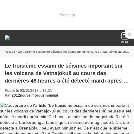
Publicité
MENU
Accueil
» Le troisième essaim de séismes important sur les volcans de Vatnajökull au cours des dernières 48 heures a été détecté mardi après-midi.Ce Lundi, un séisme de magnitude 3 a été détecté à Bárðarbunga, tandis qu'un séisme de magnitude 3,1 a été détecté à Öræfajökull peu avant minuit hier. Ce n'est que le sixième séisme de magnitude 3+ à Öræfajökull depuis le début des mesures. Le volcan a montré une activité significative ces derniers mois, après avoir dormi pendant des siècles. Öræfajökull est le deuxième volcan le plus meurtrier d'Islande et, à l'instar de Bárðarbunga, l'un des plus puissants du monde.
Le troisième essaim de séismes important sur
les volcans de Vatnajökull au cours des
dernières 48 heures a été détecté mardi après-
midi.Ce Lundi, un séisme de magnitude 3 a été
Publié le 03/10/2018 à 17:21
détecté à Bárðarbunga, tandis qu'un séisme de
Par
2012nouvelmorguemondial
magnitude 3,1 a été détecté à Öræfajökull peu
avant minuit hier. Ce n'est que le sixième séisme
de magnitude 3+ à Öræfajökull depuis le début
des mesures. Le volcan a montré une activité
significative ces derniers mois, après avoir