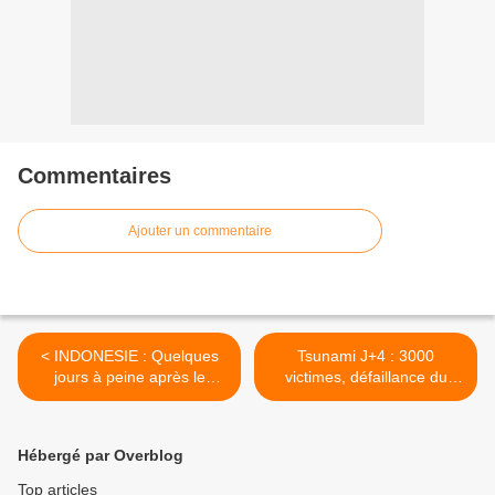
Commentaires
Ajouter un commentaire
< INDONESIE : Quelques
Tsunami J+4 : 3000
jours à peine après le
victimes, défaillance du
séisme suivi d'un tsunami
système d'alerte faute de
très meurtrier qui a frappé
financement >
Célèbes, le volcan Soputan
Hébergé par Overblog
est entré en éruption ce
mercredi à 900 kms
Top articles