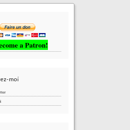
ecome a Patron!
vez-moi
tter
S
donie: L'alerte au tsunami déclenchée après un fort séisme de magnitude 