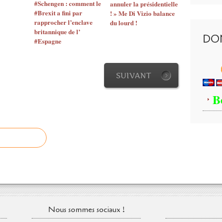
#Schengen : comment le
annuler la présidentielle
a
#Brexit a fini par
! » Me Di Vizio balance
g
rapprocher l’enclave
du lourd !
n
britannique de l’
DO
i
#Espagne
t
u
d
SUIVANT
e
7
B
,
1
a
é
t
é
e
n
r
e
g
i
Nous sommes sociaux !
s