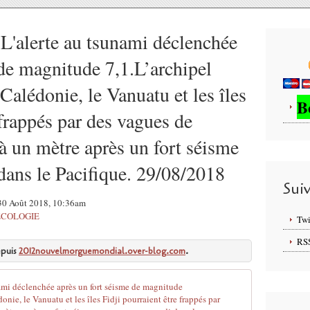
L'alerte au tsunami déclenchée
 de magnitude 7,1.L’archipel
Calédonie, le Vanuatu et les îles
B
 frappés par des vagues de
à un mètre après un fort séisme
dans le Pacifique. 29/08/2018
Sui
30 Août 2018, 10:36am
ECOLOGIE
Twi
RS
epuis
2012nouvelmorguemondial.over-blog.com
.
Nouvelle-Calé