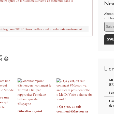
U
New
n
t
Abonne
r
article
e
Email
m
http://2012nouvelmorguemondial.over-blog.com/2018/08/nouvelle-caledonie-l-alerte-au-tsunami-declenchee-apres-un-fort-seisme-de-magnitude-7-1.l-archipel-francais-de-nouvelle-caledonie-le
b
l
e
m
e
n
t
d
Lie
e
t
MO
e
BR
r
r
Les
re une
e
Can
re qui
d
de 
« Ça y est, on sait
t le
e
Gibraltar rejoint
comment #Macron va
m