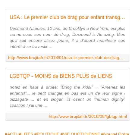
USA : Le premier club de drag pour enfant transgenre/transsexuel ouvre ses portes à New York, à l'intérieur duquel aucun adulte n'est autorisé à entrer - MOINS de BIENS PLUS de LIENS
Desmond Napoles, 10 ans, de Brooklyn à New York, est plus
connu sous son nom de drag, Desmond is Amazing. Bien
qu'il soit encore assez jeune, il a d'abord manifesté son
intérêt à se travestir ...
http://www.brujitafr.fr/2018/01/usa-le-premier-club-de-drag-pour-enfant-transgenre/transsexuel-ouvre-ses-portes-a-new-york-a-l-interieur-duquel-aucun-adulte-n-est-a
LGBTQP - MOINS de BIENS PLUS de LIENS
notez en haut à droite: "Bring the kids!" = "Amenez les
enfants!"... le petit triangle en bas est un de leur signe !
pizzagate ... et en slogan ils osent un "human dignity"
coalition ! j'ai une ...
http://www.brujitafr.fr/2018/08/lgbtqp.html
#ACTUALITES
#POLITIQUE
#VIE QUOTIDIENNE
#Nouvel Ordre