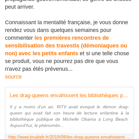
peut arriver.
Connaissant la mentalité française, je vous donne
rendez vous dans quelques semaines pour
commenter
les premières rencontres de
sensibilisation des travestis (démoniaques ou
non) avec les petits enfants
et si une telle chose
se produit, vous ne pourrez pas dire que vous
n'avez pas étés prévenus...
source
Les drag-queens envahissent les bibliothèques publiques et visent les petits enfants ( même en France !! ) - l'idéologie passe mieux " avant trois ans " - MOINS de BIENS PLUS de LIENS
Il y a moins d'un an, RiTV avait évoqué le démon drag-
queen qui avait fait son heure de lecture enfantine à la
bibliothèque publique de Michelle Obama à Long Beach.
Aujourd'hui, le phénomèn...
http://www.brujitafr.fr/2018/08/les-drag-queens-envahissent-les-bibliotheques-publiques-et-visent-les-petits-enfants-l-ideologie-passe-mieux-avant-trois-ans.html