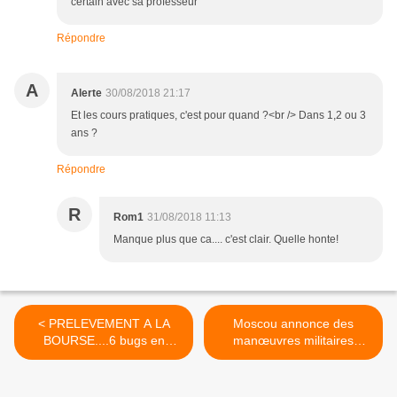
certain avec sa professeur
Répondre
A
Alerte
30/08/2018 21:17
Et les cours pratiques, c'est pour quand ?<br /> Dans 1,2 ou 3
ans ?
Répondre
R
Rom1
31/08/2018 11:13
Manque plus que ca.... c'est clair. Quelle honte!
< PRELEVEMENT A LA
Moscou annonce des
BOURSE....6 bugs en
manœuvres militaires
attente
d’envergure en
Méditerranée >