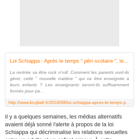
Loi Schiappa : Après le temps " péri-scolaire ", le temps " sexi-scolaire " ! ... - MOINS de BIENS PLUS de LIENS
La rentrée va être rock n'roll. Comment les parents vont-ils
gérer, cette " nouvelle matière " qui va être enseignée à
leurs enfants ? Les enseignants seront-ils suffisamment
formés pour pa...
http://www.brujitafr.fr/2018/08/loi-schiappa-apres-le-temps-peri-scolaire-le-temps-sexi-scolaire.html
Il y a quelques semaines, les médias alternatifs
avaient déjà sonné l'alerte à propos de la loi
Schiappa qui décriminalise les relations sexuelles