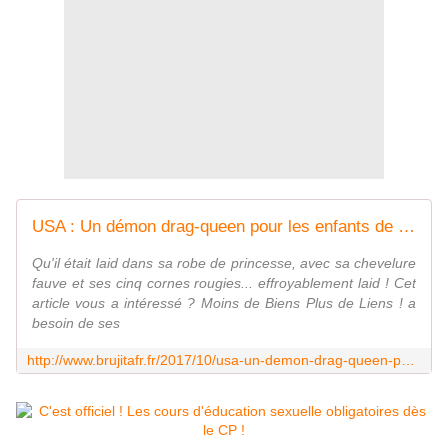
USA : Un démon drag-queen pour les enfants de la bibliothèque publique de Michelle Obama - MOINS de BIENS PLUS de LIENS
Qu'il était laid dans sa robe de princesse, avec sa chevelure
fauve et ses cinq cornes rougies... effroyablement laid ! Cet
article vous a intéressé ? Moins de Biens Plus de Liens ! a
besoin de ses
http://www.brujitafr.fr/2017/10/usa-un-demon-drag-queen-pour-les-enfants-de-la-bibliotheque-publique-de-michelle-obama.html