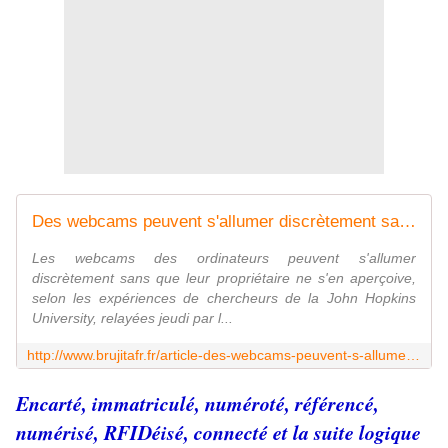
Des webcams peuvent s'allumer discrètement sans qu'on ne s'en rende compte - MOINS de BIENS PLUS de LIENS
Les webcams des ordinateurs peuvent s'allumer
discrètement sans que leur propriétaire ne s'en aperçoive,
selon les expériences de chercheurs de la John Hopkins
University, relayées jeudi par l...
http://www.brujitafr.fr/article-des-webcams-peuvent-s-allumer-discretement-sans-qu-on-ne-s-en-rende-compte-121732079.html
Encarté, immatriculé, numéroté, référencé,
numérisé, RFIDéisé, connecté et la suite logique