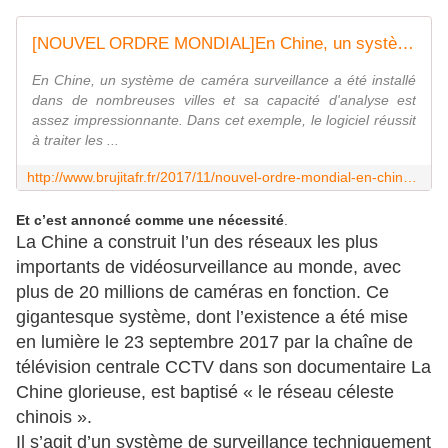
[NOUVEL ORDRE MONDIAL]En Chine, un système de caméra surveillance a été installé dans de nombreuses villes et sa capacité d'analyse est assez impressionnante. Dans cet exemple, le logiciel réussit à traiter les images d'une caméra installée à un carrefour et peut distinguer simultanément tous les piétons et voitures en moins de 3 secondes. Dans d'autres exemples , le logiciel est capable d'identifier des piétons qui marchent dans la rue ou prennent le métro (video media fr) - MOINS de BIENS PLUS de LIENS
En Chine, un système de caméra surveillance a été installé
dans de nombreuses villes et sa capacité d'analyse est
assez impressionnante. Dans cet exemple, le logiciel réussit
à traiter les ...
http://www.brujitafr.fr/2017/11/nouvel-ordre-mondial-en-chine-un-systeme-de-camera-surveillance-a-ete-installe-dans-de-nombreuses-villes-et-sa-capacite-d-analyse-es
Et c’est annoncé comme une nécessité
.
La Chine a construit l’un des réseaux les plus
importants de vidéosurveillance au monde, avec
plus de 20 millions de caméras en fonction. Ce
gigantesque système, dont l’existence a été mise
en lumière le 23 septembre 2017 par la chaîne de
télévision centrale CCTV dans son documentaire La
Chine glorieuse, est baptisé « le réseau céleste
chinois ».
Il s’agit d’un système de surveillance techniquement