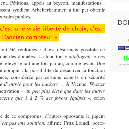
seur. Pétitions, appels au boycott, manifestations :
ssant syndicat Arbeiterkammer, a fini par obtenir
ouvoirs publics.
DO
’est une vraie liberté de choix, c’est-
r l’ancien compteur
»
nt été renforcés : il est désormais possible de
tique des données. La fonction
«
intelligente
»
des
B
e relevé se fait une fois par an, comme avant. Une
n compte : la possibilité de désactiver la fonction
ce, considérée par certains experts en sécurité
e d’entrée pour les hackers
»
. À Vienne, Wiener
activation
«
un peu plus élevé que dans les autres
oncerne que 1 à 2
% des foyers équipés
»,
selon
ité de ce compromis, d’autres opposants le jugent
’est pas une solution,
affirme Fritz Loindl, porte-