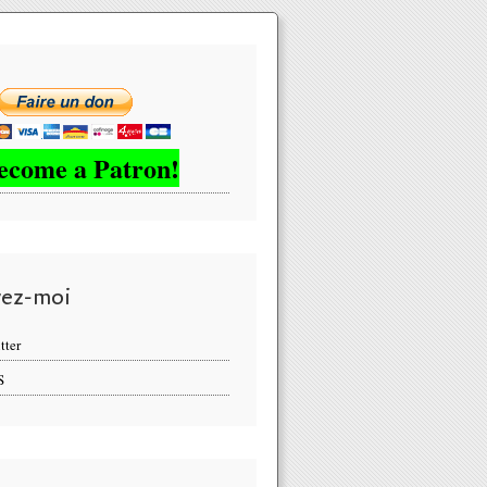
ecome a Patron!
vez-moi
tter
S