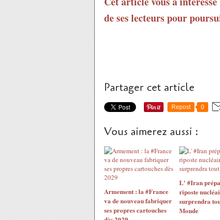
Cet article vous a intéressé
de ses lecteurs pour poursui
Partager cet article
Repost
0
Vous aimerez aussi :
L' #Iran prépa
Armement : la #France
riposte nucléai
va de nouveau fabriquer
surprendra tou
ses propres cartouches
Monde
dès 2029