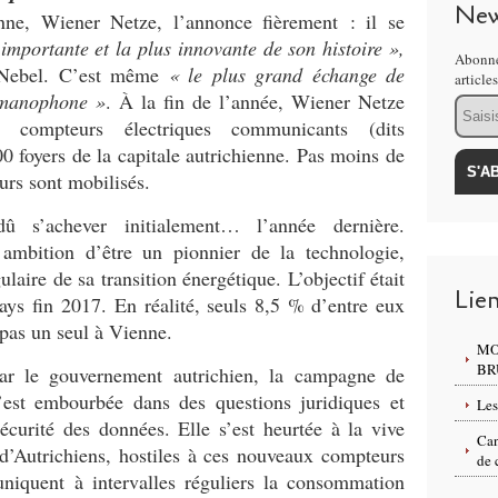
New
enne, Wiener Netze, l’annonce fièrement : il se
 importante et la plus innovante de son histoire
»,
Abonne
 Nebel. C’est même
«
le plus grand échange de
article
rmanophone
»
. À la fin de l’année, Wiener Netze
Email
de compteurs électriques communicants (dits
00 foyers de la capitale autrichienne. Pas moins de
urs sont mobilisés.
 dû s’achever initialement… l’année dernière.
 ambition d’être un pionnier de la technologie,
aire de sa transition énergétique. L’objectif était
Lie
ys fin 2017. En réalité, seuls 8,5
% d’entre eux
 pas un seul à Vienne.
MO
BR
r le gouvernement autrichien, la campagne de
est embourbée dans des questions juridiques et
Les
curité des données. Elle s’est heurtée à la vive
Can
d’Autrichiens, hostiles à ces nouveaux compteurs
de 
uniquent à intervalles réguliers la consommation