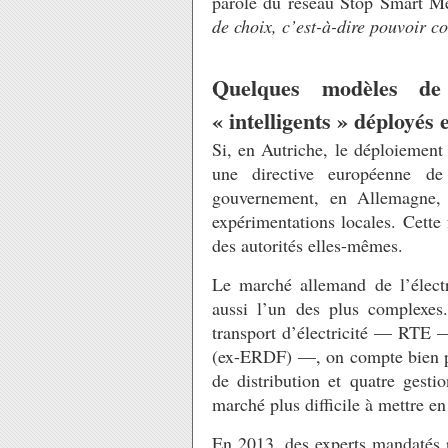
parole du réseau Stop Smart M
de choix, c’est-à-dire pouvoir c
Quelques modèles de
«
intelligents
» déployés 
Si, en Autriche, le déploiement
une directive européenne d
gouvernement, en Allemagne,
expérimentations locales. Cette 
des autorités elles-mêmes.
Le marché allemand de l’électr
aussi l’un des plus complexes
transport d’électricité —
RTE
— 
(ex-
ERDF
) —, on compte bien p
de distribution et quatre gesti
marché plus difficile à mettre 
En 2013, des experts mandatés p