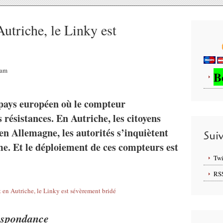
utriche, le Linky est
6am
B
 pays européen où le compteur
ésistances. En Autriche, les citoyens
 en Allemagne, les autorités s’inquiètent
Sui
me. Et le déploiement de ces compteurs est
Twi
RS
espondance