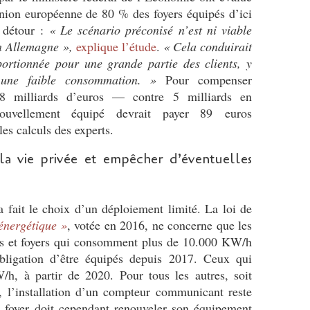
’Union européenne de 80
% des foyers équipés d’ici
 détour :
«
Le scénario préconisé n’est ni viable
n Allemagne
»,
explique l’étude
.
«
Cela conduirait
ortionnée pour une grande partie des clients, y
une faible consommation.
»
Pour compenser
0,8 milliards d’euros — contre 5 milliards en
uvellement équipé devrait payer 89 euros
es calculs des experts.
la vie privée et empêcher d’éventuelles
a fait le choix d’un déploiement limité. La loi de
 énergétique
»
, votée en 2016, ne concerne que les
ises et foyers qui consomment plus de 10.000
KW
/h
obligation d’être équipés depuis 2017. Ceux qui
W
/h, à partir de 2020. Pour tous les autres, soit
s, l’installation d’un compteur communicant reste
e foyer doit cependant renouveler son équipement