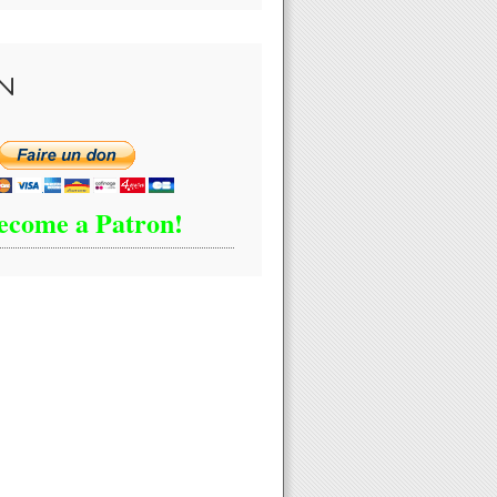
N
ecome a Patron!