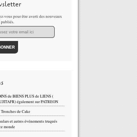
amboat situé dans le parc national de Yellowstone aux États-Unis est ent
sletter
z-vous pour être averti des nouveaux
s publiés.
ns
INS de BIENS PLUS de LIENS (
UJITAFR) également sur PATREON
 Tronches de Cake
ulars et autres événements truqués
ce monde