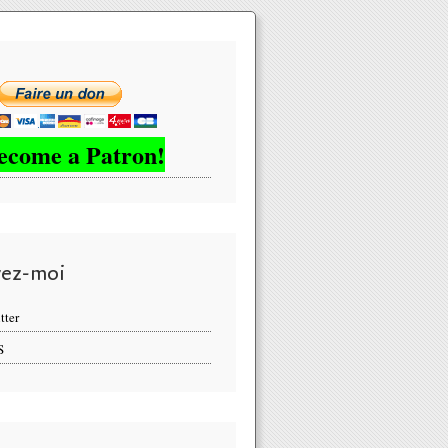
ecome a Patron!
vez-moi
tter
S