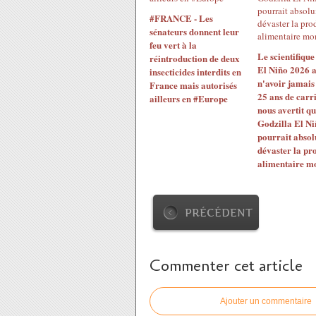
#FRANCE - Les
sénateurs donnent leur
feu vert à la
Le scientifique
réintroduction de deux
El Niño 2026 
insecticides interdits en
n'avoir jamais
France mais autorisés
25 ans de carr
ailleurs en #Europe
nous avertit qu
Godzilla El Ni
pourrait abso
dévaster la pr
alimentaire m
PRÉCÉDENT
Commenter cet article
Ajouter un commentaire