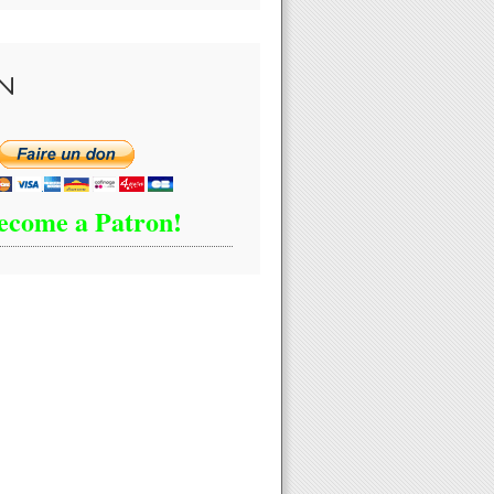
N
ecome a Patron!