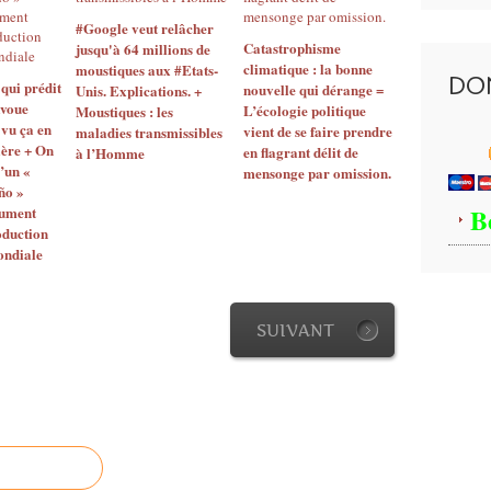
é
#Google veut relâcher
d
Catastrophisme
jusqu'à 64 millions de
a
climatique : la bonne
moustiques aux #Etats-
n
DO
 qui prédit
nouvelle qui dérange =
Unis. Explications. +
s
avoue
L’écologie politique
Moustiques : les
l
 vu ça en
vient de se faire prendre
maladies transmissibles
e
ière + On
en flagrant délit de
à l’Homme
p
’un «
mensonge par omission.
a
ño »
r
B
lument
oduction
c
ondiale
n
a
t
i
SUIVANT
o
n
a
l
d
e
Y