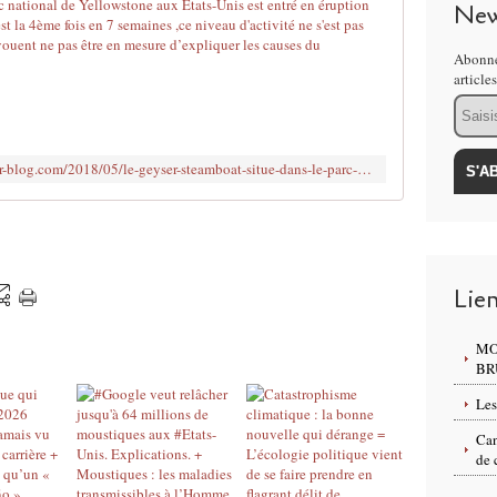
Le geyser Ste
New
L
Abonne
e
article
g
Email
e
y
s
http://2012nouvelmorguemondial.over-blog.com/2018/05/le-geyser-steamboat-situe-dans-le-parc-national-de-yellowstone-aux-etats-unis-est-entre-en-eruption-cinq-fois-depuis-le-debut-de-l-a
e
r
S
t
e
a
Lie
m
b
MO
o
BR
a
t
Les
s
Can
i
de 
t
u