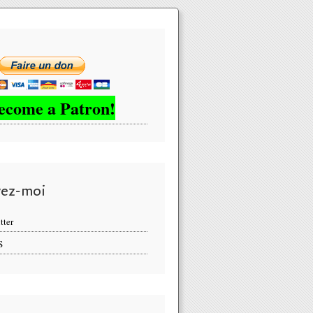
ecome a Patron!
vez-moi
tter
S