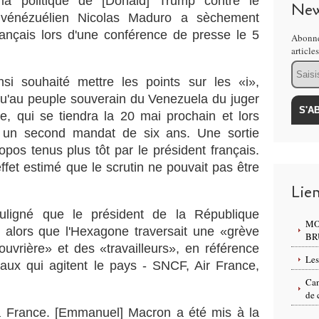
a politique de [Donald] Trump contre le
New
 vénézuélien Nicolas Maduro a sèchement
ançais lors d'une conférence de presse le 5
Abonne
article
Email
insi souhaité mettre les points sur les «i»,
 qu'au peuple souverain du Venezuela du juger
le, qui se tiendra la 20 mai prochain et lors
r un second mandat de six ans. Une sortie
ropos tenus plus tôt par le président français.
et estimé que le scrutin ne pouvait pas être
Lie
uligné que le président de la République
MO
in alors que l'Hexagone traversait une «grève
BR
ouvrière» et des «travailleurs», en référence
Les
ux qui agitent le pays - SNCF, Air France,
Can
de 
 la France. [Emmanuel] Macron a été mis à la