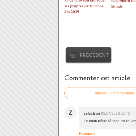
surprendra tou
ses propres cartouches
Monde
dès 2029
PRÉCÉDENT
Commenter cet article
Ajouter un commentaire
Z
zelectron
08/04/2018 11:42
Le multi-névrosé Maduro l'ouvr
Répondre