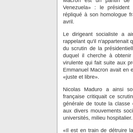
Macron est un pantin de l
Venezuela» : le président
répliqué à son homologue fr
avril.
Le dirigeant socialiste a a
rappelant qu'il n'appartenait
du scrutin de la présidentiel
duquel il cherche à obteni
virulente qui fait suite aux p
Emmanuel Macron avait en eff
«juste et libre».
Nicolas Maduro a ainsi so
française critiquait ce scrut
générale de toute la classe 
aux divers mouvements socia
universités, milieu hospitalier.
«Il est en train de détruire