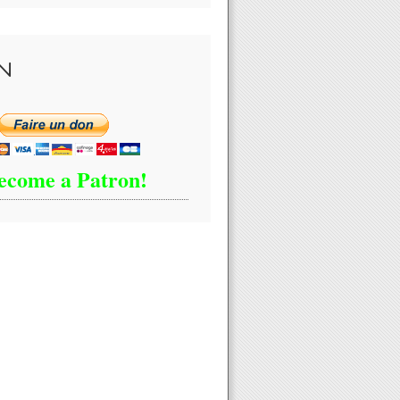
N
ecome a Patron!