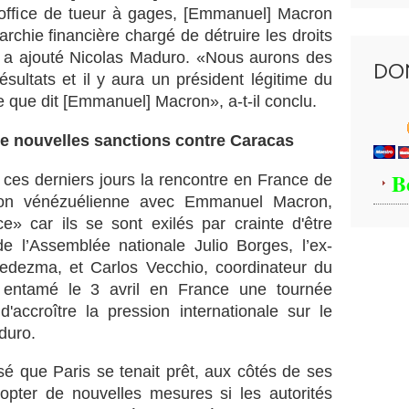
e office de tueur à gages, [Emmanuel] Macron
archie financière chargé de détruire les droits
, a ajouté Nicolas Maduro. «Nous aurons des
DO
sultats et il y aura un président légitime du
 que dit [Emmanuel] Macron», a-t-il conclu.
de nouvelles sanctions contre Caracas
B
 ces derniers jours la rencontre en France de
tion vénézuélienne avec Emmanuel Macron,
ce» car ils se sont exilés par crainte d'être
de l’Assemblée nationale Julio Borges, l’ex-
edezma, et Carlos Vecchio, coordinateur du
t entamé le 3 avril en France une tournée
'accroître la pression internationale sur le
duro.
sé que Paris se tenait prêt, aux côtés de ses
opter de nouvelles mesures si les autorités