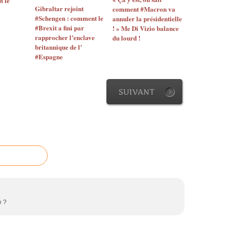
t le
Gibraltar rejoint
comment #Macron va
#Schengen : comment le
annuler la présidentielle
#Brexit a fini par
! » Me Di Vizio balance
rapprocher l’enclave
du lourd !
britannique de l’
#Espagne
SUIVANT
e ?