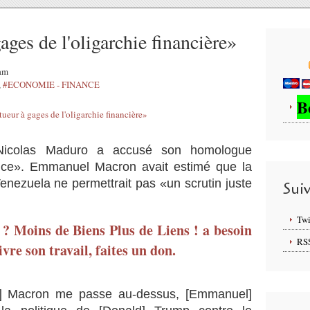
ages de l'oligarchie financière»
4am
,
#ECONOMIE - FINANCE
B
 Nicolas Maduro a accusé son homologue
ance». Emmanuel Macron avait estimé que la
enezuela ne permettrait pas «un scrutin juste
Sui
Twi
é ? Moins de Biens Plus de Liens ! a besoin
RS
vre son travail, faites un don.
] Macron me passe au-dessus, [Emmanuel]