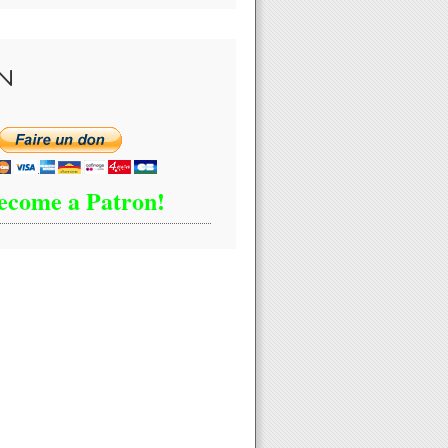
N
ecome a Patron!