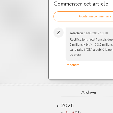
Commenter cet article
Ajouter un commentaire
Z
zelectron
11/05/2017 13:18
Rectification : l'état français d
6 millions !<br /> - à 3,6 milli
sa retraite ( "ON" a oublié la 
de plus)
Répondre
Archives
2026
Juillet
(21)