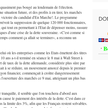
 quasiment pas bougé au lendemain de l'élection.
e situation future, et des profits à en tirer, les marchés
 la victoire du candidat d'En Marche!. Le programme
DO
évoit la suppression de quelque 120 000 fonctionnaires,
qui tout en permettant à l'Etat de dépenser moins, rassure
sques d'une crise de la dette souveraine. «C'est comme si
gtemps comment ça allait se terminer», a reconnu un
B
celui où les entreprises comme les Etats émettent des titres
 10 ans a-t-il terminé en séance le 8 mai à Wall Street à
art de taux de la dette allemande, considérée plus sûre par
ait à se réduire, un mouvement amorcé depuis le premier
jargon financier, commençait à croître dangereusement
é à l'ouverture des marchés ce 9 mai, atteignant un plus bas
 tranquille, il semble que l'on touchera d'abord aux
n cause le paiement des intérêts de la dette. C'est dans ce
us la limite des 3%, afin que les Français restent solvables.