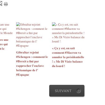
re une
re qui
« Ça y est, on sait
t le
Gibraltar rejoint
comment #Macron va
#Schengen : comment le
annuler la présidentielle
#Brexit a fini par
! » Me Di Vizio balance
rapprocher l’enclave
du lourd !
britannique de l’
#Espagne
SUIVANT