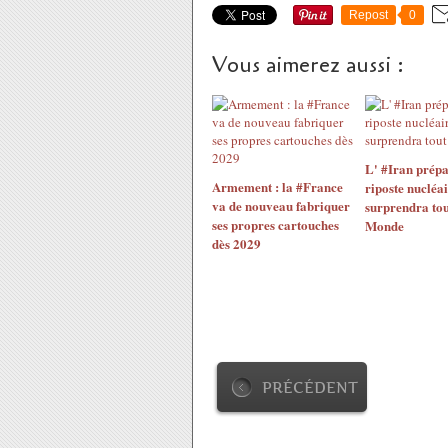
Repost
0
Vous aimerez aussi :
L' #Iran prépa
Armement : la #France
riposte nucléai
va de nouveau fabriquer
surprendra tou
ses propres cartouches
Monde
dès 2029
PRÉCÉDENT