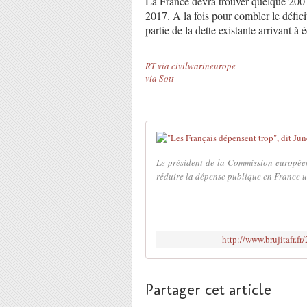
La France devra trouver quelque 200 m
2017. A la fois pour combler le déficit
partie de la dette existante arrivant à
RT via civilwarineurope
via Sott
Le président de la Commission europé
réduire la dépense publique en France un
http://www.brujitafr.f
Partager cet article