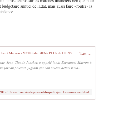
illiards d'euros sur les marchés financiers rien que pour
 budgétaire annuel de l'Etat, mais aussi faire «rouler» la
 échéance.
"Les Français dépensent trop", dit Juncker à Macron - MOINS de BIENS PLUS de LIENS
enne, Jean-Claude Juncker, a appelé lundi Emmanuel Macron à
e fois au pouvoir, jugeant que son niveau actuel n'éta...
r/2017/05/les-francais-depensent-trop-dit-juncker-a-macron.html