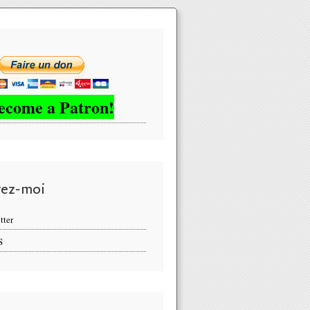
ecome a Patron!
vez-moi
tter
S