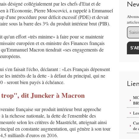
New
mais désigné collégialement par les chefs d'Etat et de
en à l'Economie, Pierre Moscovici, a rappelé à Emmanuel
up d'une procédure pour déficit excessif (PDE) et devait
Abonne
article
aire sous la barre des 3% du produit intérieur brut (PIB).
Email
ait qu'un effort «très minime» à faire pour se maintenir
issaire européen et ex-ministre des Finances français
fiant qu'Emmanuel Macron tiendrait «ses engagements de
 européens.
ui s'en faisait l'écho, déclarant : «Les Français dépensent
e les intérêts de la dette - à défaut du principal, qui ne
70 - seront bien payés à échéance.
Lie
 trop", dit Juncker à Macron
MO
BR
uveraine française sur produit intérieur brut approche
Les
la richesse nationale, la dette de l'ensemble des
esurée selon les critères de Maastricht, atteignait ainsi
Can
ncipal en constante augmentation, qui génère à son tour
de 
44,5 milliards d'euros en 2016.