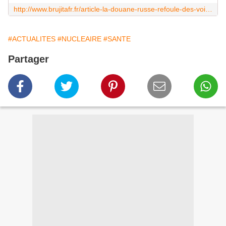
http://www.brujitafr.fr/article-la-douane-russe-refoule-des-voitures-d-occasion-japonaises-radioactives-26-fois-la-norme-124627712.html
#ACTUALITES
#NUCLEAIRE
#SANTE
Partager