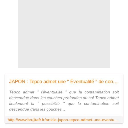
JAPON : Tepco admet une " Éventualité " de contamination en profondeur - MOINS de BIENS PLUS de LIENS
Tepco admet " l'éventualité " que la contamination soit
descendue dans les couches profondes du sol Tepco admet
finalement la " possibilité " que la contamination soit
descendue dans les couches...
http://www.brujitafr.fr/article-japon-tepco-admet-une-eventualite-de-contamination-en-profondeur-124002853.html