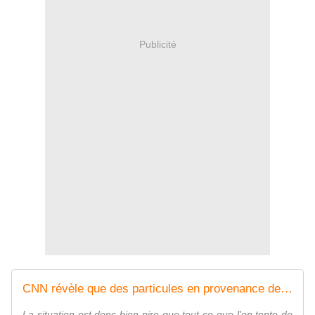
Publicité
CNN révèle que des particules en provenance de Fukushima pénètrent dans les poumons et les tissus des américains - MOINS de BIENS PLUS de LIENS
La situation est donc bien pire que tout ce que l'on tente de