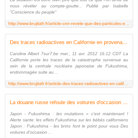
nous révéler au compte-goutte... Publié par Isabelle
"Conscience du peuple"
http://www.brujitafr.fr/article-cnn-revele-que-des-particules-en-provenance-de-fukushima-penetrent-dans-les-poumons-et-les-tissus-de-76547734.html
Des traces radioactives en Californie en provenance de Fukushima - MOINS de BIENS PLUS de LIENS
Caroline Albert 7sur7.be mer., 11 avr. 2012 16:12 CDT La
Californie porte les traces de la catastrophe survenue au
sein de la centrale nucléaire japonaise de Fukushima,
endommagée suite au ...
http://www.brujitafr.fr/article-des-traces-radioactives-en-californie-en-provenance-de-fukushima-103291621.html
La douane russe refoule des voitures d'occasion japonaises radioactives : 26 fois la norme - MOINS de BIENS PLUS de LIENS
Japon - Fukushima : les mutations = c'est maintenant !
Alerte sante: les effets Fukushima sur les bébés californiens
Japon : Fukushima - les brins font le point pour vous Des
voitures d'occasion ...