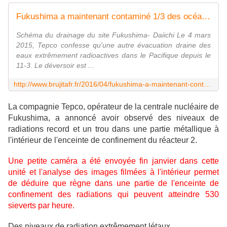
Fukushima a maintenant contaminé 1/3 des océans dans le monde (c'est officiel) - MOINS de BIENS PLUS de LIENS
Schéma du drainage du site Fukushima- Daiichi Le 4 mars
2015, Tepco confesse qu'une autre évacuation draine des
eaux extrêmement radioactives dans le Pacifique depuis le
11-3. Le déversoir est ...
http://www.brujitafr.fr/2016/04/fukushima-a-maintenant-contamine-1-3-des-oceans-dans-le-monde-c-est-officiel.html
La compagnie Tepco, opérateur de la centrale nucléaire de
Fukushima, a annoncé avoir observé des niveaux de
radiations record et un trou dans une partie métallique à
l'intérieur de l'enceinte de confinement du réacteur 2.
Une petite caméra a été envoyée fin janvier dans cette
unité et l'analyse des images filmées à l'intérieur permet
de déduire que règne dans une partie de l'enceinte de
confinement des radiations qui peuvent atteindre 530
sieverts par heure.
Des niveaux de radiation extrêmement létaux