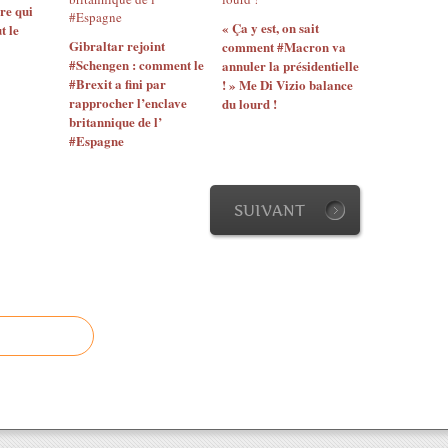
re qui
Q
« Ça y est, on sait
t le
u
Gibraltar rejoint
comment #Macron va
e
#Schengen : comment le
annuler la présidentielle
s
#Brexit a fini par
! » Me Di Vizio balance
t
rapprocher l’enclave
du lourd !
i
britannique de l’
o
#Espagne
n
1
:
SUIVANT
p
a
s
d
e
r
i
s
q
u
e
d