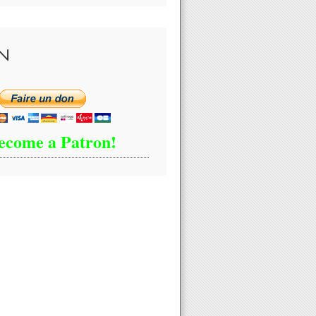
N
ecome a Patron!