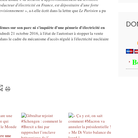
ducteur d'électricité en France, est dépositaire d'une forte
r
rovisionnement
», a-t-elle écrit dans la lettre que
Le Parisien
a pu
e
m
DO
e
mes sur son parc ni s'inquiète d'une pénurie d'électricité en
n
redi 21 octobre 2016, à l'état de l'autoriser à stopper la vente
t
 dans le cadre du mécanisme d'accès régulé à l'électricité nucléaire
"
m
e
B
q
u
e
s
t
i
o
n
n
e
n
t
re une
.