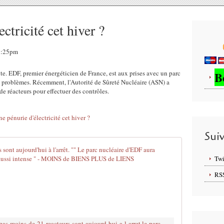
ctricité cet hiver ?
19:25pm
. EDF, premier énergéticien de France, est aux prises avec un parc
B
e problèmes. Récemment, l'Autorité de Sûreté Nucléaire (ASN) a
e réacteurs pour effectuer des contrôles.
Sui
FRANCE : " P
Twi
L
RS
e
s
m
o
t
http://www.brujitafr.fr/2016/10/france-pas-moins-de-21-reacteurs-sont-aujourd-hui-a-l-arret.le-parc-nucleaire-d-edf-aura-rarement-vecu-une-periode-de-controles-auss