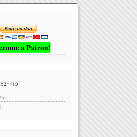
ecome a Patron!
vez-moi
as moins de 21 réacteurs sont aujourd'hui à l'arrêt. "" Le parc nuclé
tter
S