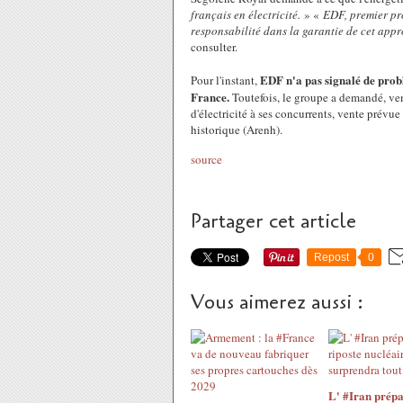
français en électricité.
» «
EDF, premier pro
responsabilité dans la garantie de cet app
consulter.
EDF n'a pas signalé de problè
Pour l'instant,
France.
Toutefois, le groupe a demandé, vend
d'électricité à ses concurrents, vente prévue
historique (Arenh).
source
Partager cet article
Repost
0
Vous aimerez aussi :
L' #Iran prépa