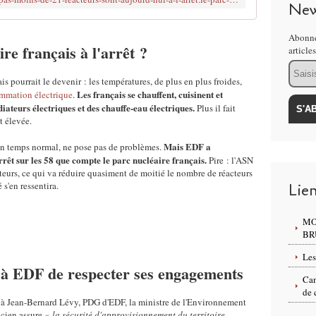
s
New
"
p
Abonne
re français à l'arrêt ?
a
article
s
Email
e
is pourrait le devenir : les températures, de plus en plus froides,
x
Les français se chauffent, cuisinent et
mmation électrique
.
c
iateurs électriques et des chauffe-eau électriques.
Plus il fait
e
t élevée.
p
Mais EDF a
t
, en temps normal, ne pose pas de problèmes.
rrêt sur les 58 que compte le parc nucléaire français.
Pire : l'ASN
i
eurs, ce qui va réduire quasiment de moitié le nombre de réacteurs
o
 s'en ressentira.
Lie
n
n
e
MO
l
BR
"
Les
e
à EDF de respecter ses engagements
t
Can
"
de 
r
6 à Jean-Bernard Lévy, PDG d'EDF, la ministre de l'Environnement
icien assure «
la sécurité d'approvisionnement du territoire
a