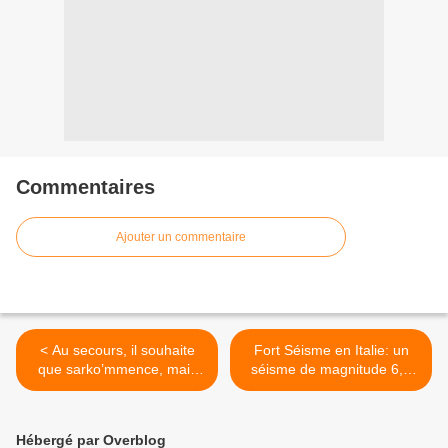
Commentaires
Ajouter un commentaire
< Au secours, il souhaite
Fort Séisme en Italie: un
que sarko’mmence, mais
séisme de magnitude 6,2
les français ne sont pas
fait au moins dix morts dans
aussi cons !!!
le centre du pays >
Hébergé par Overblog