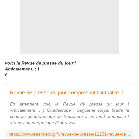
voici la Revue de presse du jour !
Amicalement, ; )
f.
Revue de presse du jour comprenant l'actualité nationale et internationale de ce mardi 23 août 2016
En attendant voici la Revue de presse du jour !
Amicalement, ; ) Guadeloupe : Ségolène Royal brade la
centrale géothermique de Bouillante à un fond américain !
#transitionenergetique (Agoravox...
https://www.crashdebug.fr/revue-de-presse/12251-revue-de-presse-du-jour-comprenant-l-actualite-nationale-et-internationale-de-ce-mardi-23-aout-2016