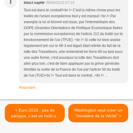
I
intact saphir
09/06/2016 07:14
Tout est dans le contrat!!<br /> C'est la même chose pour les
traités de l'union européenne tout y est marqué.<br /> Par
exemple la loi el khomri est issue, par l'intermédiaire des
GOPE (Grandes Orientations de Politique Économique fixées
par la commission européenne) de l'article 112 du traité sur le
fonctionnement de l'ue (TFUE). <br /> Si cette loi bien assise
légalement (eh oui le 49-3 est légal) était retirée du fait de la
lutte des Travailleurs, elle reviendrait en force tôt ou tard sous
une autre forme, c'est pourquoi la lutte des Travailleurs doit
aller plus loin, c'est de faire appliquer par la grève générale
illimitée la sortie de la France de l'ue par l'article 50 du traité
de l'ue (TUE)<br /> Tout est dans le contrat...<br /> ...
Répondre
< Euro 2016 : pas de
Washington veut créer un
panique, c'est un hold-up
"ministère de la Vérité" >
fiscal !