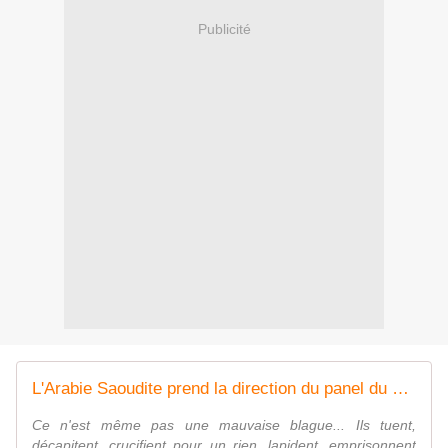
Publicité
L'Arabie Saoudite prend la direction du panel du Conseil des droits de l'Homme de l'ONU - MOINS de BIENS PLUS de LIENS
Ce n'est même pas une mauvaise blague... Ils tuent,
décapitent, crucifient pour un rien, lapident, emprisonnent