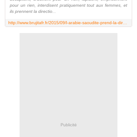
pour un rien, interdisent pratiquement tout aux femmes, et
ils prennent la directio...
http://www.brujitafr.fr/2015/09/l-arabie-saoudite-prend-la-direction-du-panel-du-conseil-des-droits-de-l-homme-de-l-onu.html
Publicité