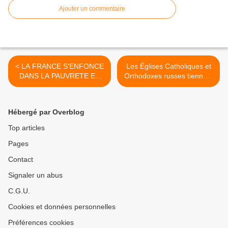
Ajouter un commentaire
< LA FRANCE S'ENFONCE
Les Églises Catholiques et
DANS LA PAUVRETE ET
Orthodoxes russes tiennent
LE CHOMAGE (+ LA
une réunion de
BELGIQUE AUSSI)
réconciliation à Cuba. >
Hébergé par Overblog
Top articles
Pages
Contact
Signaler un abus
C.G.U.
Cookies et données personnelles
Préférences cookies