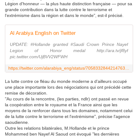
Légion d'honneur — la plus haute distinction française — pour sa
grande contribution dans la lutte contre le terrorisme et
l'extrémisme dans la région et dans le monde", est-il précisé.
Al Arabiya English on Twitter
UPDATE: #Hollande granted #Saudi Crown Prince Nayef
Legion of Honor medal http://ara.tv/jf8yf
pic.twitter.com/UjBVV2WFWH
https://twitter.com/alarabiya_eng/status/705833284421476356
La lutte contre ce fléau du monde moderne a d'ailleurs occupé
une place importante lors des négociations qui ont précédé cette
remise de décoration.
"Au cours de la rencontre, (les parties, ndlr) ont passé en revue
la coopération entre le royaume et la France ainsi que les
moyens de la renforcer dans tous les domaines, notamment celui
de la lutte contre le terrorisme et l'extrémisme", précise l'agence
saoudienne.
Outre les relations bilatérales, M.Hollande et le prince
Mohammed ben Nayef Al Saoud ont évoqué "les dernières